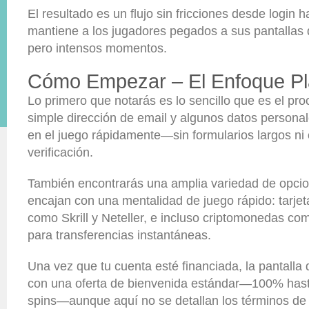
El resultado es un flujo sin fricciones desde login 
mantiene a los jugadores pegados a sus pantallas
pero intensos momentos.
Cómo Empezar – El Enfoque P
Lo primero que notarás es lo sencillo que es el pro
simple dirección de email y algunos datos personal
en el juego rápidamente—sin formularios largos ni
verificación.
También encontrarás una amplia variedad de opci
encajan con una mentalidad de juego rápido: tarjeta
como Skrill y Neteller, e incluso criptomonedas co
para transferencias instantáneas.
Una vez que tu cuenta esté financiada, la pantalla
con una oferta de bienvenida estándar—100% has
spins—aunque aquí no se detallan los términos de