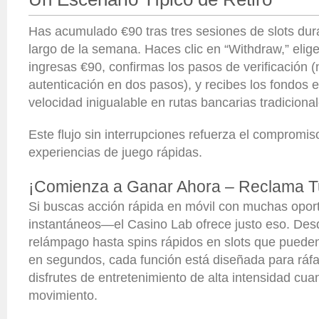
Has acumulado €90 tras tres sesiones de slots dur
largo de la semana. Haces clic en “Withdraw,” elig
ingresas €90, confirmas los pasos de verificación
autenticación en dos pasos), y recibes los fondos
velocidad inigualable en rutas bancarias tradicional
Este flujo sin interrupciones refuerza el compromis
experiencias de juego rápidas.
¡Comienza a Ganar Ahora – Reclama T
Si buscas acción rápida en móvil con muchas opo
instantáneos—el Casino Lab ofrece justo eso. Des
relámpago hasta spins rápidos en slots que pueden
en segundos, cada función está diseñada para ráf
disfrutes de entretenimiento de alta intensidad cu
movimiento.