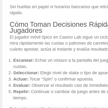
Sin huellas en papel ni horarios bancarios que retr
rápido.
Cómo Toman Decisiones Rápida
Jugadores
El jugador móvil típico en Casino Lab sigue un ciclo
mira rápidamente las cuotas o patrones de carrete
cuánto apostar, actúa al instante y evalúa resulta
Escanear:
Echar un vistazo a la pantalla del jueg
cuotas.
Seleccionar:
Elegir nivel de stake o tipo de apue
Actuar:
Tocar “Spin” o confirmar apuesta.
Evaluar:
Observar el resultado casi de inmediato
Repetir:
Continuar o cambiar de juego antes de 
tiempo.