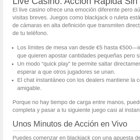
Live Casino: Acción Rápida Sin
El live casino ofrece una emoción diferente pero 
visitas breves. Juegos como blackjack o ruleta está
de cámaras en alta definición que transmiten direc
de tu teléfono.
Los límites de mesa van desde €5 hasta €500—i
que quieren apostar cantidades pequeñas pero sig
Un modo “quick play” te permite saltar directame
esperar a que otros jugadores se unan.
El chat instantáneo con los dealers mantiene la 
amigable.
Porque no hay tiempo de carga entre manos, pued
completa y pasar a tu siguiente juego casi al instan
Unos Minutos de Acción en Vivo
Puedes comenzar en blackjack con una apuesta de 