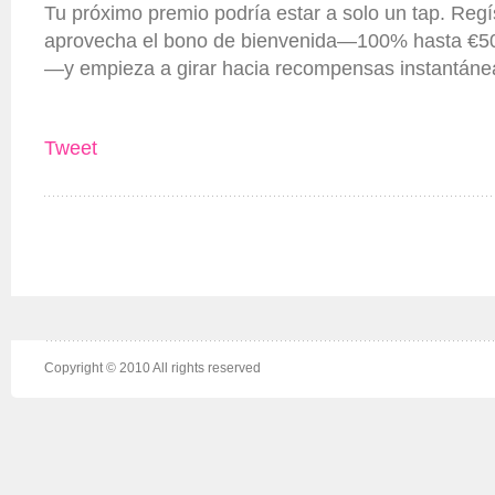
Tu próximo premio podría estar a solo un tap. Regí
aprovecha el bono de bienvenida—100% hasta €50
—y empieza a girar hacia recompensas instantán
Tweet
Copyright © 2010 All rights reserved