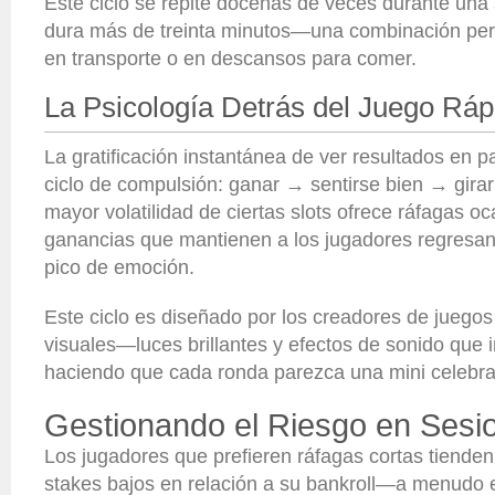
Este ciclo se repite docenas de veces durante una 
dura más de treinta minutos—una combinación per
en transporte o en descansos para comer.
La Psicología Detrás del Juego Ráp
La gratificación instantánea de ver resultados en p
ciclo de compulsión: ganar → sentirse bien → girar 
mayor volatilidad de ciertas slots ofrece ráfagas o
ganancias que mantienen a los jugadores regresa
pico de emoción.
Este ciclo es diseñado por los creadores de juegos
visuales—luces brillantes y efectos de sonido que 
haciendo que cada ronda parezca una mini celebra
Gestionando el Riesgo en Sesi
Los jugadores que prefieren ráfagas cortas tiende
stakes bajos en relación a su bankroll—a menudo e