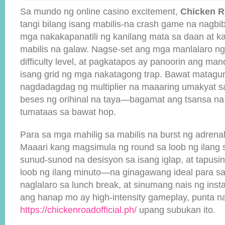
Sa mundo ng online casino excitement,
Chicken 
tangi bilang isang mabilis‑na crash game na nagbi
mga nakakapanatili ng kanilang mata sa daan at 
mabilis na galaw. Nagse-set ang mga manlalaro ng 
difficulty level, at pagkatapos ay panoorin ang ma
isang grid ng mga nakatagong trap. Bawat matag
nagdadagdag ng multiplier na maaaring umakyat s
beses ng orihinal na taya—bagamat ang tsansa na 
tumataas sa bawat hop.
Para sa mga mahilig sa mabilis na burst ng adrenal
Maaari kang magsimula ng round sa loob ng ilan
sunud-sunod na desisyon sa isang iglap, at tapusi
loob ng ilang minuto—na ginagawang ideal para 
naglalaro sa lunch break, at sinumang nais ng inst
ang hanap mo ay high‑intensity gameplay, punta n
https://chickenroadofficial.ph/
upang subukan ito.