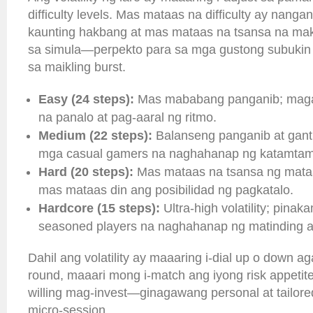
difficulty levels. Mas mataas na difficulty ay nan
kaunting hakbang at mas mataas na tsansa na ma
sa simula—perpekto para sa mga gustong subukin 
sa maikling burst.
Easy (24 steps):
Mas mababang panganib; magan
na panalo at pag-aaral ng ritmo.
Medium (22 steps):
Balanseng panganib at gant
mga casual gamers na naghahanap ng katamtam
Hard (20 steps):
Mas mataas na tsansa ng mataas
mas mataas din ang posibilidad ng pagkatalo.
Hardcore (15 steps):
Ultra‑high volatility; pin
seasoned players na naghahanap ng matinding 
Dahil ang volatility ay maaaring i‑dial up o down 
round, maaari mong i‑match ang iyong risk appetit
willing mag-invest—ginagawang personal at tailor
micro‑session.