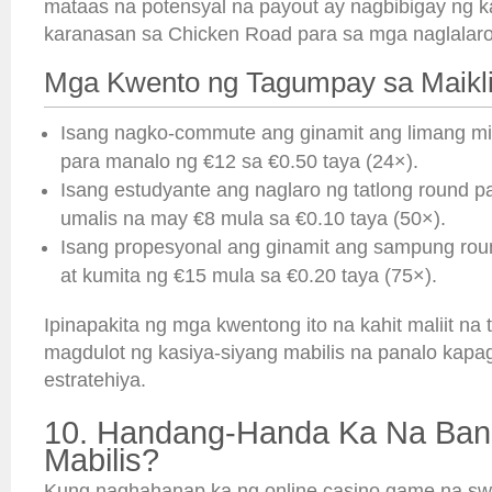
mataas na potensyal na payout ay nagbibigay ng k
karanasan sa Chicken Road para sa mga naglalaro 
Mga Kwento ng Tagumpay sa Maikl
Isang nagko-commute ang ginamit ang limang mi
para manalo ng €12 sa €0.50 taya (24×).
Isang estudyante ang naglaro ng tatlong round p
umalis na may €8 mula sa €0.10 taya (50×).
Isang propesyonal ang ginamit ang sampung roun
at kumita ng €15 mula sa €0.20 taya (75×).
Ipinapakita ng mga kwentong ito na kahit maliit na
magdulot ng kasiya‑siyang mabilis na panalo kapa
estratehiya.
10. Handang-Handa Ka Na Ban
Mabilis?
Kung naghahanap ka ng online casino game na sw