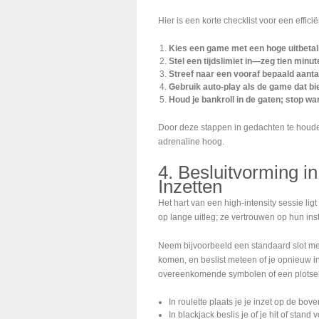
Hier is een korte checklist voor een effici
Kies een game met een hoge uitbetal
Stel een tijdslimiet in—zeg tien minut
Streef naar een vooraf bepaald aantal
Gebruik auto‑play als de game dat bi
Houd je bankroll in de gaten; stop wan
Door deze stappen in gedachten te houden
adrenaline hoog.
4. Besluitvorming 
Inzetten
Het hart van een high‑intensity sessie ligt
op lange uitleg; ze vertrouwen op hun ins
Neem bijvoorbeeld een standaard slot met e
komen, en beslist meteen of je opnieuw i
overeenkomende symbolen of een plotseli
In roulette plaats je je inzet op de bov
In blackjack beslis je of je hit of stand 