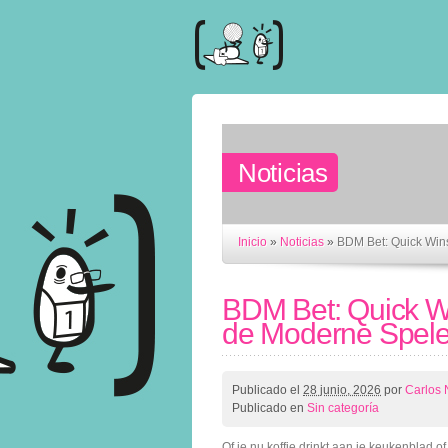
Noticias
Inicio
»
Noticias
»
BDM Bet: Quick Win
BDM Bet: Quick Wi
de Moderne Spele
Publicado el
28 junio, 2026
por
Carlos 
Publicado en
Sin categoría
Of je nu koffie drinkt aan je keukenblad