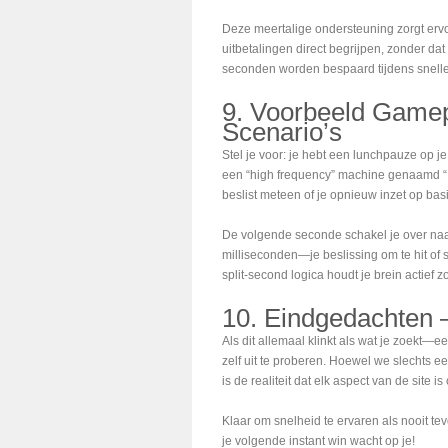
Deze meertalige ondersteuning zorgt ervoo
uitbetalingen direct begrijpen, zonder d
seconden worden bespaard tijdens snel
9. Voorbeeld Gamep
Scenario’s
Stel je voor: je hebt een lunchpauze op je
een “high frequency” machine genaamd “Ligh
beslist meteen of je opnieuw inzet op basi
De volgende seconde schakel je over naar
milliseconden—je beslissing om te hit of 
split‑second logica houdt je brein actief 
10. Eindgedachten 
Als dit allemaal klinkt als wat je zoekt—
zelf uit te proberen. Hoewel we slechts ee
is de realiteit dat elk aspect van de sit
Klaar om snelheid te ervaren als nooit 
je volgende instant win wacht op je!