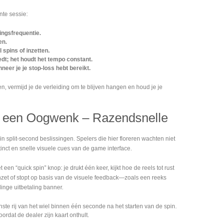
ënte sessie:
ingsfrequentie.
en.
 spins of inzetten.
edt; het houdt het tempo constant.
neer je je stop‑loss hebt bereikt.
, vermijd je de verleiding om te blijven hangen en houd je je
in een Oogwenk – Razendsnelle
 in split‑second beslissingen. Spelers die hier floreren wachten niet
tinct en snelle visuele cues van de game interface.
en “quick spin” knop: je drukt één keer, kijkt hoe de reels tot rust
nzet of stopt op basis van de visuele feedback—zoals een reeks
nge uitbetaling banner.
enste rij van het wiel binnen één seconde na het starten van de spin.
voordat de dealer zijn kaart onthult.