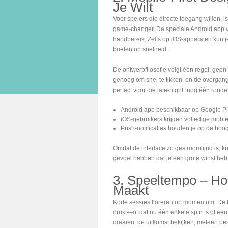
Je Wilt
Voor spelers die directe toegang willen, i
game‑changer. De speciale Android app v
handbereik. Zelfs op iOS‑apparaten kun j
boeten op snelheid.
De ontwerpfilosofie volgt één regel: geen
genoeg om snel te tikken, en de overga
perfect voor die late‑night “nog één ronde
Android app beschikbaar op Google Pl
iOS-gebruikers krijgen volledige mobie
Push‑notificaties houden je op de hoo
Omdat de interface zo gestroomlijnd is, k
gevoel hebben dat je een grote winst heb
3. Speeltempo – Ho
Maakt
Korte sessies floreren op momentum. De tr
drukt—of dat nu één enkele spin is of een 
draaien, de uitkomst bekijken, meteen besl