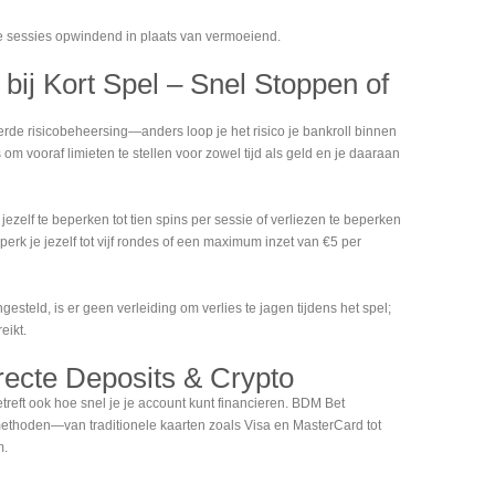
e sessies opwindend in plaats van vermoeiend.
 bij Kort Spel – Snel Stoppen of
eerde risicobeheersing—anders loop je het risico je bankroll binnen
 om vooraf limieten te stellen voor zowel tijd als geld en je daaraan
 jezelf te beperken tot tien spins per sessie of verliezen te beperken
beperk je jezelf tot vijf rondes of een maximum inzet van €5 per
steld, is er geen verleiding om verlies te jagen tijdens het spel;
eikt.
irecte Deposits & Crypto
reft ook hoe snel je je account kunt financieren. BDM Bet
ethoden—van traditionele kaarten zoals Visa en MasterCard tot
m.