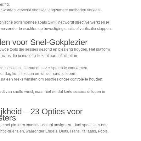
ering.
ur worden verwerkt voor wie langzamere methoden verkiest.
nische portemonnee zoals Skrill; het wordt direct verwerkt en je
 zonder te wachten op bevestigingsmails of verificatie stappen.
len voor Snel‑Gokplezier
ouwde tools die sessies gezond en plezierig houden. Het platform
cties die je met één tik kunt aan- of uitzetten.
 per sessie in—ideaal om over‑spelen te voorkomen.
r dag kunt inzetten om uit de hand te lopen.
na een reeks winsten om emoties onder controle te houden.
dt van snelle winst, maar niet wil dat korte sessies uitlopen in
ijkheid – 23 Opties voor
sters
s je het platform moeiteloos kunt navigeren—taal speelt hier een
intig‑drie talen, waaronder Engels, Duits, Frans, Italiaans, Pools,