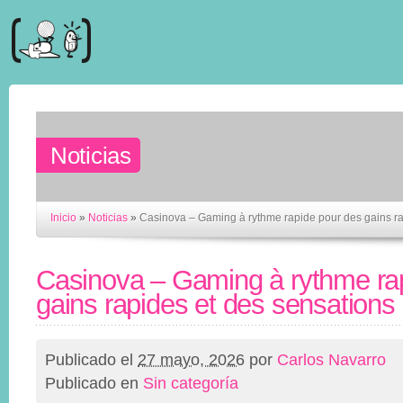
Noticias
Inicio
»
Noticias
»
Casinova – Gaming à rythme rapide pour des gains ra
Casinova – Gaming à rythme ra
gains rapides et des sensations
Publicado el
27 mayo, 2026
por
Carlos Navarro
Publicado en
Sin categoría