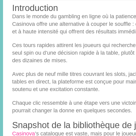
Introduction
Dans le monde du gambling en ligne où la patience
Casinova offre une alternative à couper le souffle 
et à haute intensité qui offrent des résultats immédi
Ces tours rapides attirent les joueurs qui recherche
seul spin ou d’une décision rapide à la table, plutôt
des dizaines de mises.
Avec plus de neuf mille titres couvrant les slots, ja
tables en direct, la plateforme est conçue pour mai
soutenu et une excitation constante.
Chaque clic ressemble à une étape vers une victoire
pourrait changer la donne en quelques secondes.
Snapshot de la bibliothèque de 
Casinova
’s catalogue est vaste, mais pour le joueu