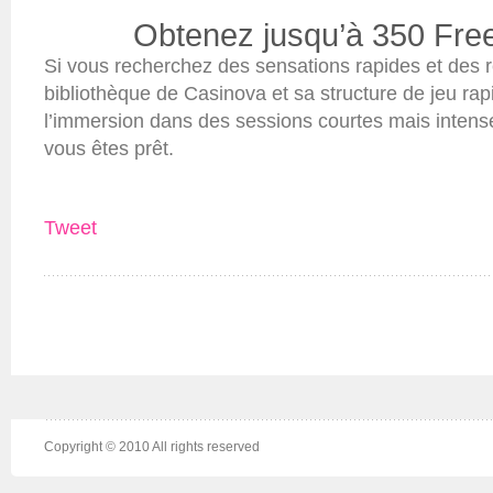
Obtenez jusqu’à 350 Free
Si vous recherchez des sensations rapides et des ré
bibliothèque de Casinova et sa structure de jeu rapi
l’immersion dans des sessions courtes mais intens
vous êtes prêt.
Tweet
Copyright © 2010 All rights reserved