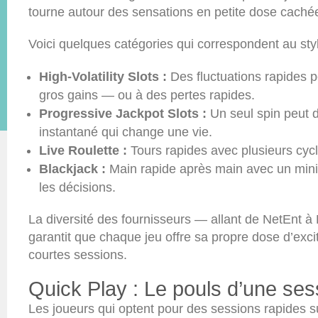
tourne autour des sensations en petite dose cachées
Voici quelques catégories qui correspondent au styl
High‑Volatility Slots :
Des fluctuations rapides 
gros gains — ou à des pertes rapides.
Progressive Jackpot Slots :
Un seul spin peut 
instantané qui change une vie.
Live Roulette :
Tours rapides avec plusieurs cycl
Blackjack :
Main rapide après main avec un min
les décisions.
La diversité des fournisseurs — allant de NetEnt 
garantit que chaque jeu offre sa propre dose d’exc
courtes sessions.
Quick Play : Le pouls d’une ses
Les joueurs qui optent pour des sessions rapides 