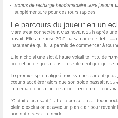
Bonus de recharge hebdomadaire 50% jusqu’à €
supplémentaire pour des tours rapides.
Le parcours du joueur en un écl
Mara s’est connectée à Casinova à 16 h après une
travail. Elle a déposé 30 € via sa carte de débit —
instantanée qui lui a permis de commencer à tour
Elle a choisi une slot à haute volatilité intitulée “Dr
promettait de gros gains en seulement quelques sp
Le premier spin a aligné trois symboles identiques 
cœur s’accélérer alors que son solde passait à 35 
immédiate qui l’a incitée à jouer encore un tour avan
“C’était électrisant,” a-t-elle pensé en se déconnecta
plein d’excitation et avec un plan clair pour revenir
une autre session rapide.