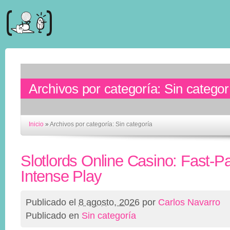
Archivos por categoría:
Sin categor
Inicio
»
Archivos por categoría: Sin categoría
Slotlords Online Casino: Fast‑
Intense Play
Publicado el
8 agosto, 2026
por
Carlos Navarro
Publicado en
Sin categoría