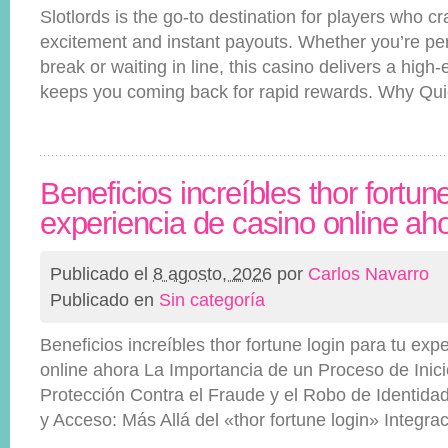
Slotlords is the go‑to destination for players who cr
excitement and instant payouts. Whether you’re pe
break or waiting in line, this casino delivers a high
keeps you coming back for rapid rewards. Why Qu
Beneficios increíbles thor fortune
experiencia de casino online ah
Publicado el
8 agosto, 2026
por
Carlos Navarro
Publicado en
Sin categoría
Beneficios increíbles thor fortune login para tu exp
online ahora La Importancia de un Proceso de Inic
Protección Contra el Fraude y el Robo de Identida
y Acceso: Más Allá del «thor fortune login» Integ