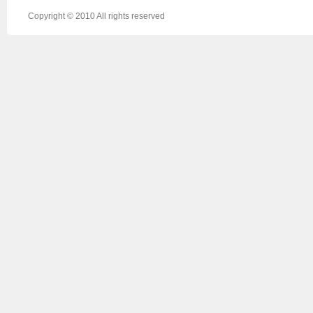
Copyright © 2010 All rights reserved