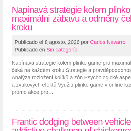
Napínavá strategie kolem plink
maximální zábavu a odměny č
kroku
Publicado el
8 agosto, 2026
por
Carlos Navarro
Publicado en
Sin categoría
Napínavá strategie kolem plinko game pro maximá
čeká na každém kroku Strategie a pravděpodobnos
Analýza rozložení kolíků a zón Psychologické aspek
a zvukových efektů Využití plinko game v online k
promo akce pro…
Frantic dodging between vehicle
addictive challenge of chicken