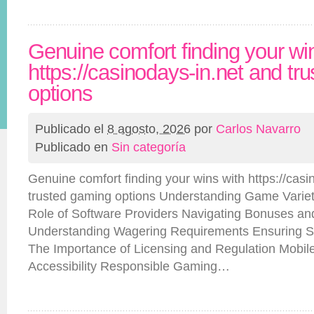
Genuine comfort finding your wi
https://casinodays-in.net and tr
options
Publicado el
8 agosto, 2026
por
Carlos Navarro
Publicado en
Sin categoría
Genuine comfort finding your wins with https://casi
trusted gaming options Understanding Game Variet
Role of Software Providers Navigating Bonuses an
Understanding Wagering Requirements Ensuring Se
The Importance of Licensing and Regulation Mobi
Accessibility Responsible Gaming…