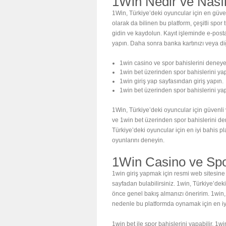
1Win Nedir ve Nasıl
1Win, Türkiye’deki oyuncular için en güven
olarak da bilinen bu platform, çeşitli spor
gidin ve kaydolun. Kayıt işleminde e-posta 
yapın. Daha sonra banka kartınızı veya d
1win casino ve spor bahislerini deneyeb
1win bet üzerinden spor bahislerini yapa
1win giriş yap sayfasından giriş yapın.
1win bet üzerinden spor bahislerini yapa
1Win, Türkiye’deki oyuncular için güvenli v
ve 1win bet üzerinden spor bahislerini de
Türkiye’deki oyuncular için en iyi bahis pl
oyunlarını deneyin.
1Win Casino ve Spo
1win giriş yapmak için resmi web sitesine g
sayfadan bulabilirsiniz. 1win, Türkiye’de
önce genel bakış almanızı öneririm. 1win, ç
nedenle bu platformda oynamak için en iyi 
1win bet ile spor bahislerini yapabilir, 1w