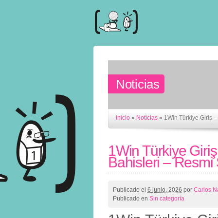
Noticias
Inicio
»
Noticias
»
1Win Türkiye Giriş –
1Win Türkiye Giri
Bahisleri – Resmi 
Publicado el
6 junio, 2026
por
Carlos N
Publicado en
Sin categoría