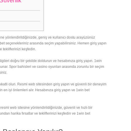
Güvenlik
ine yönlendirildiğinizde, geniş ve kullanıcı dostu arayüzünüz
 bet seçenekleriniz arasında seçim yapabilirsiniz. Hemen giriş yapın
 tekliflerinizi keşfedin.
lgileri doğru bir şekilde doldurun ve hesabınıza giriş yapın. 1win
 sunar. Spor bahisleri ve casino oyunları arasında zorunlu bir seçim
iniz.
ikkatli olun. Resmi web sitesinden giriş yapın ve güvenli bir deneyim
in en iyi önlemleri alır. Hesabınıza giriş yapın ve 1win bet
resmi web sitesine yönlendirildiğinizde, güvenli ve hızlı bir
dan harika fırsatlar ve tekliflerinizi keşfedin ve 1win bet