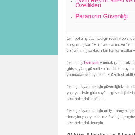
1Win Resmi Sitesi ve 
Özellikleri
Paranızın Güvenliği
1winbet giriş yapmak için resmi web sites
karşınıza çıkar. 1vin, 1win casino ve 1win
ve 1win giriş sayfasından harika fırsatlar ve
1win giriş
1win giris
yapmak için gerekli bi
giriş sayfası, güvenli ve hızlı bir deneyim
yapmadan deneyimlerinizi özelleştirebilirs
1win giriş yapmak için güvenliğiniz için d
yaşayın. 1win giriş sayfası, güvenliğiniz iç
seçeneklerini keşfedin.
1win giriş yapmak için en iyi deneyim için 
deneyim yaşayacaksınız. 1win giriş sayfasın
seçeneklerini deneyin.