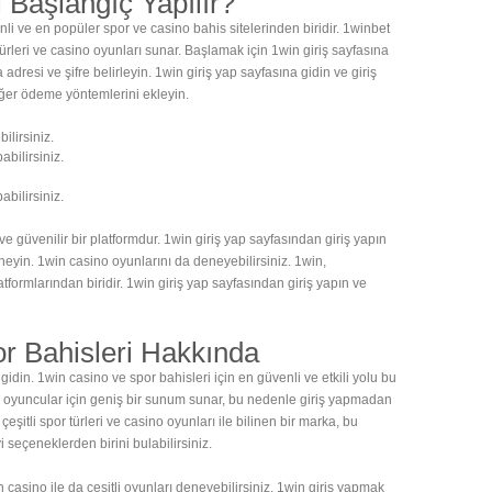
 Başlangıç Yapılır?
li ve en popüler spor ve casino bahis sitelerinden biridir. 1winbet
 türleri ve casino oyunları sunar. Başlamak için 1win giriş sayfasına
adresi ve şifre belirleyin. 1win giriş yap sayfasına gidin ve giriş
iğer ödeme yöntemlerini ekleyin.
ilirsiniz.
bilirsiniz.
bilirsiniz.
e güvenilir bir platformdur. 1win giriş yap sayfasından giriş yapın
neyin. 1win casino oyunlarını da deneyebilirsiniz. 1win,
atformlarından biridir. 1win giriş yap sayfasından giriş yapın ve
r Bahisleri Hakkında
idin. 1win casino ve spor bahisleri için en güvenli ve etkili yolu bu
ki oyuncular için geniş bir sunum sunar, bu nedenle giriş yapmadan
eşitli spor türleri ve casino oyunları ile bilinen bir marka, bu
seçeneklerden birini bulabilirsiniz.
in casino ile da çeşitli oyunları deneyebilirsiniz. 1win giriş yapmak