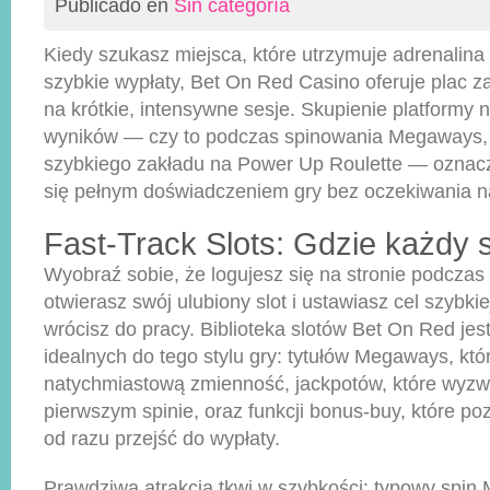
Publicado en
Sin categoría
Kiedy szukasz miejsca, które utrzymuje adrenalina
szybkie wypłaty, Bet On Red Casino oferuje plac 
na krótkie, intensywne sesje. Skupienie platformy
wyników — czy to podczas spinowania Megaways, 
szybkiego zakładu na Power Up Roulette — oznac
się pełnym doświadczeniem gry bez oczekiwania na
Fast‑Track Slots: Gdzie każdy sp
Wyobraź sobie, że logujesz się na stronie podczas
otwierasz swój ulubiony slot i ustawiasz cel szybki
wrócisz do pracy. Biblioteka slotów Bet On Red jest
idealnych do tego stylu gry: tytułów Megaways, kt
natychmiastową zmienność, jackpotów, które wyzwa
pierwszym spinie, oraz funkcji bonus‑buy, które po
od razu przejść do wypłaty.
Prawdziwa atrakcja tkwi w szybkości: typowy spin