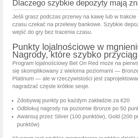
Dlaczego szybkie depozyty mają z
Jeśli grasz podczas przerwy na kawę lub w trakcie
czasu czekać na przelewy bankowe. Szybkie depoz
wejść do gry bez tracenia czasu.
Punkty lojalnościowe w mgnieni
Nagrody, które szybko przyciąg
Program lojalnościowy Bet On Red może na pierw
się skomplikowany z wieloma poziomami — Bronze,
Platinum — ale w rzeczywistości jest zaprojektowa
nagradzać częste krótkie sesje.
Zdobywaj punkty po każdym zakładzie za €20
Odblokuj nagrody na poziomie Bronze po 50 pun
Awansuj przez Silver (100 punktów), Gold (200 p
punktów)