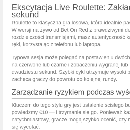
Ekscytacja Live Roulette: Zakła
sekund
Roulette to klasyczna gra losowa, która idealnie pas
W wersji na żywo od Bet On Red z prawdziwymi dea
rozdzielczości transmisjami, masz autentyczność 
ręki, korzystając z telefonu lub laptopa.
Typowa sesja może polegać na postawieniu dwóch 
na czerwone lub czarne i zobaczeniu wygranej lub 
dwudziestu sekund. Szybki cykl utrzymuje wysoki p
zachęca graczy do powrotu do kolejnej rundy.
Zarządzanie ryzykiem podczas wyś
Kluczem do tego stylu gry jest ustalenie ścisłego 
powiedzmy €10 — i trzymanie się go. Ponieważ każ
natychmiastowy, gracze mogą szybko ocenić, czy 
się wycofać.