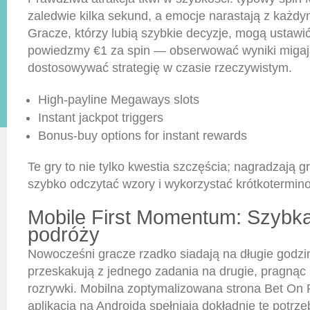
zaledwie kilka sekund, a emocje narastają z każd
Gracze, którzy lubią szybkie decyzje, mogą ustawi
powiedzmy €1 za spin — obserwować wyniki migają
dostosowywać strategię w czasie rzeczywistym.
High‑payline Megaways slots
Instant jackpot triggers
Bonus‑buy options for instant rewards
Te gry to nie tylko kwestia szczęścia; nagradzają gr
szybko odczytać wzory i wykorzystać krótkotermin
Mobile First Momentum: Szybk
podróży
Nowocześni gracze rzadko siadają na długie godzi
przeskakują z jednego zadania na drugie, pragnąc
rozrywki. Mobilna zoptymalizowana strona Bet On
aplikacja na Androida spełniają dokładnie te potrzeby