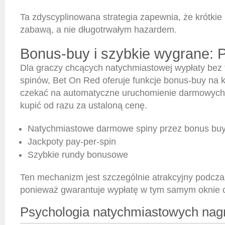
Ta zdyscyplinowana strategia zapewnia, że krótkie 
zabawą, a nie długotrwałym hazardem.
Bonus‑buy i szybkie wygrane: 
Dla graczy chcących natychmiastowej wypłaty bez 
spinów, Bet On Red oferuje funkcje bonus‑buy na k
czekać na automatyczne uruchomienie darmowych
kupić od razu za ustaloną cenę.
Natychmiastowe darmowe spiny przez bonus bu
Jackpoty pay-per-spin
Szybkie rundy bonusowe
Ten mechanizm jest szczególnie atrakcyjny podczas 
ponieważ gwarantuje wypłatę w tym samym oknie
Psychologia natychmiastowych nag