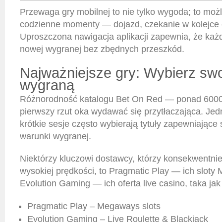
Przewaga gry mobilnej to nie tylko wygoda; to moż
codzienne momenty — dojazd, czekanie w kolejce 
Uproszczona nawigacja aplikacji zapewnia, że każdy
nowej wygranej bez zbędnych przeszkód.
Najważniejsze gry: Wybierz sw
wygraną
Różnorodność katalogu Bet On Red — ponad 6000
pierwszy rzut oka wydawać się przytłaczająca. Jed
krótkie sesje często wybierają tytuły zapewniające 
warunki wygranej.
Niektórzy kluczowi dostawcy, którzy konsekwentnie
wysokiej prędkości, to Pragmatic Play — ich sloty
Evolution Gaming — ich oferta live casino, taka ja
Pragmatic Play – Megaways slots
Evolution Gaming – Live Roulette & Blackjack