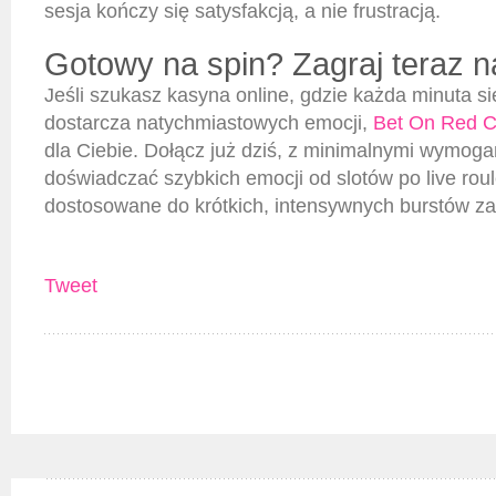
sesja kończy się satysfakcją, a nie frustracją.
Gotowy na spin? Zagraj teraz 
Jeśli szukasz kasyna online, gdzie każda minuta się
dostarcza natychmiastowych emocji,
Bet On Red C
dla Ciebie. Dołącz już dziś, z minimalnymi wymoga
doświadczać szybkich emocji od slotów po live rou
dostosowane do krótkich, intensywnych burstów z
Tweet