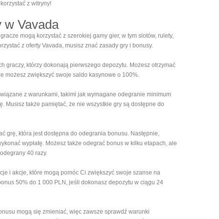
 korzystać z witryny!
y w Vavada
gracze mogą korzystać z szerokiej gamy gier, w tym slotów, rulety,
orzystać z oferty Vavada, musisz znać zasady gry i bonusy.
h graczy, którzy dokonają pierwszego depozytu. Możesz otrzymać
że możesz zwiększyć swoje saldo kasynowe o 100%.
 wiązane z warunkami, takimi jak wymagane odegranie minimum
. Musisz także pamiętać, że nie wszystkie gry są dostępne do
ć grę, która jest dostępna do odegrania bonusu. Następnie,
ykonać wypłatę. Możesz także odegrać bonus w kilku etapach, ale
 odegrany 40 razy.
ocje i akcje, które mogą pomóc Ci zwiększyć swoje szanse na
bonus 50% do 1 000 PLN, jeśli dokonasz depozytu w ciągu 24
onusu mogą się zmieniać, więc zawsze sprawdź warunki