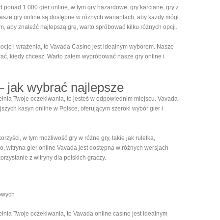
onad 1 000 gier online, w tym gry hazardowe, gry karciane, gry z
. Nasze gry online są dostępne w różnych wariantach, aby każdy mógł
, aby znaleźć najlepszą grę, warto spróbować kilku różnych opcji.
 emocje i wrażenia, to Vavada Casino jest idealnym wyborem. Nasze
rać, kiedy chcesz. Warto zatem wypróbować nasze gry online i
 – jak wybrać najlepsze
spełnia Twoje oczekiwania, to jesteś w odpowiednim miejscu. Vavada
jszych kasyn online w Polsce, oferującym szeroki wybór gier i
orzyści, w tym możliwość gry w różne gry, takie jak ruletka,
wo, witryna gier online Vavada jest dostępna w różnych wersjach
orzystanie z witryny dla polskich graczy.
owych
spełnia Twoje oczekiwania, to Vavada online casino jest idealnym