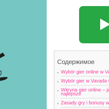
▶
Содержимое
Wybór gier online w 
Wybór gier w Vavada 
Witryna gier online – 
najlepsze
Zasady gry i bonusy 