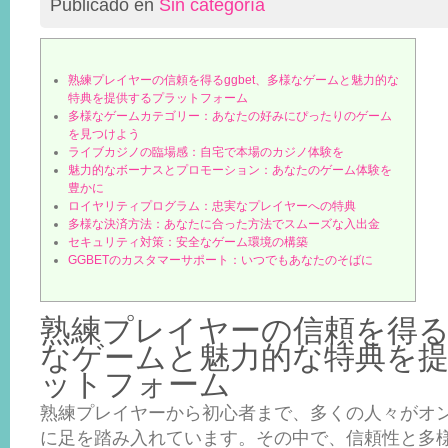
Publicado en
Sin categoría
熟練プレイヤーの信頼を得るggbet、多様なゲームと魅力的な
特典を提供するプラットフォーム
多様なゲームカテゴリー：あなたの好みにぴったりのゲーム
を見つけよう
ライブカジノの臨場感：自宅で本場のカジノ体験を
魅力的なボーナスとプロモーション：あなたのゲーム体験を
豊かに
ロイヤリティプログラム：忠実なプレイヤーへの特典
多様な決済方法：あなたに合った方法でスムーズな入出金
セキュリティ対策：安全なゲーム環境の構築
GGBETのカスタマーサポート：いつでもあなたのそばに
熟練プレイヤーの信頼を得るg
なゲームと魅力的な特典を
ットフォーム
熟練プレイヤーから初心者まで、多くの人々がオ
に足を踏み入れています。その中で、信頼性と多