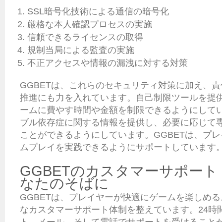
SSL暗号化技術による通信の暗号化
厳格な本人確認プロセスの実施
信頼できるライセンスの取得
規制当局による監査の実施
不正アクセスや情報の漏洩に対する対策
GGBETは、これらのセキュリティ対策に加え、
推進にも力を入れています。自己制限ツールを提
ームに費やす時間や金額を制限できるようにして
ブル依存症に関する情報を提供し、必要に応じて
ことができるようにしています。GGBETは、プ
ムプレイを実践できるようにサポートしています
GGBETのカスタマーサポー
なたのそばに
GGBETは、プレイヤーが快適にゲームを楽しめ
なカスタマーサポート体制を整えています。24時間