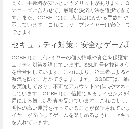
高く、手数料が安いというメリットがあります。G
のニーズに合わせて、最適な決済方法を選択でき
す。また、GGBETでは、入出金にかかる手数料
示しています。これにより、プレイヤーは安心し
できます。
セキュリティ対策：安全なゲーム
GGBETは、プレイヤーの個人情報や資金を保護
ュリティ対策を講じています。SSL暗号化技術を
を暗号化しています。これにより、第三者による
漏洩を防ぐことができます。また、GGBETは、
を実施しており、不正なアカウントの作成やマネ
しています。GGBETは、信頼できるライセンス
局による厳しい監査を受けています。これにより、
明性の高い運営を行っていることが保証されていま
イヤーが安心してゲームを楽しめるように、セキ
を入れています。