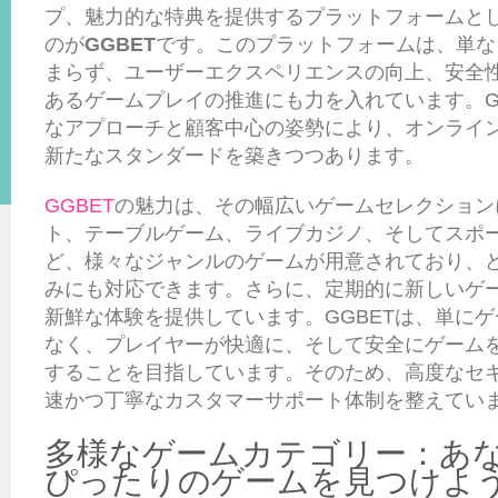
プ、魅力的な特典を提供するプラットフォームと
のが
GGBET
です。このプラットフォームは、単な
まらず、ユーザーエクスペリエンスの向上、安全
あるゲームプレイの推進にも力を入れています。G
なアプローチと顧客中心の姿勢により、オンライ
新たなスタンダードを築きつつあります。
GGBET
の魅力は、その幅広いゲームセレクション
ト、テーブルゲーム、ライブカジノ、そしてスポ
ど、様々なジャンルのゲームが用意されており、
みにも対応できます。さらに、定期的に新しいゲ
新鮮な体験を提供しています。GGBETは、単に
なく、プレイヤーが快適に、そして安全にゲーム
することを目指しています。そのため、高度なセ
速かつ丁寧なカスタマーサポート体制を整えてい
多様なゲームカテゴリー：あ
ぴったりのゲームを見つけよ