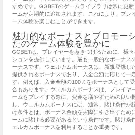
すめです。GGBETのゲームライブラリは常に更
ームが定期的に追加されます。これにより、プレ
ーム体験を楽しむことができます。
魅力的なボーナスとプロモー
たのゲーム体験を豊かに
GGBETは、プレイヤーを惹きつけるために、様
ションを提供しています。最も一般的なボーナス
ーナスです。ウェルカムボーナスは、新規登録し
提供されるボーナスであり、入金金額に応じて一
す。例えば、入金金額の100％をボーナスとして
合もあります。ウェルカムボーナスは、プレイヤー
ームをプレイする際に、資金を増やすための良い
し、ウェルカムボーナスには、通常、賭け条件が
け条件とは、ボーナス金額を実際に引き出すため
ームに賭ける必要があるという条件です。賭け条
ェルカムボーナスを利用することが重要です。