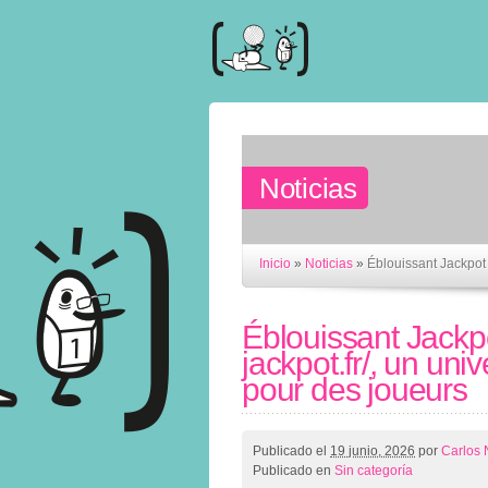
Noticias
Inicio
»
Noticias
»
Éblouissant Jackpot 
Éblouissant Jackpo
jackpot.fr/, un uni
pour des joueurs
Publicado el
19 junio, 2026
por
Carlos 
Publicado en
Sin categoría