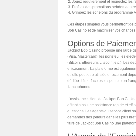
Jouez régulièrement et respectez les r
Profitez des promotions hebdomadaires
Grimpez les échelons du programme VIP
Ces étapes simples vous permettront de p
Bob Casino et de maximiser vos chances
Options de Paiement
Jackpot Bob Casino propose une large ga
(Visa, Mastercard), les portefeuilles élect
(Bitcoin, Ethereum, Litecoin, etc.). Les dé
efficacement. La plateforme est égalemen
qu'elle peut être utilisée directement de
dédiée. L'interface est disponible en frança
francophones.
L'assistance client de Jackpot Bob Casino 
offrant ainsi une assistance rapide et ef
questions. Les agents du service client so
demandes des joueurs dans les plus brefs d
faire de Jackpot Bob Casino une plateform