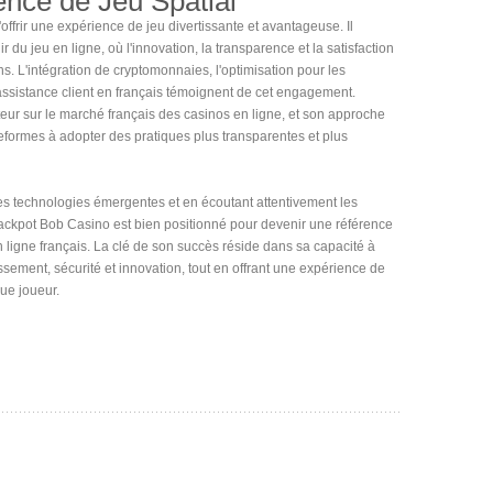
ience de Jeu Spatial
ffrir une expérience de jeu divertissante et avantageuse. Il
r du jeu en ligne, où l'innovation, la transparence et la satisfaction
. L'intégration de cryptomonnaies, l'optimisation pour les
l'assistance client en français témoignent de cet engagement.
eur sur le marché français des casinos en ligne, et son approche
teformes à adopter des pratiques plus transparentes et plus
 les technologies émergentes et en écoutant attentivement les
ckpot Bob Casino est bien positionné pour devenir une référence
ligne français. La clé de son succès réside dans sa capacité à
issement, sécurité et innovation, tout en offrant une expérience de
que joueur.