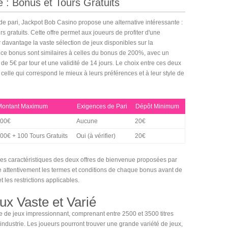
e : Bonus et Tours Gratuits
 pari, Jackpot Bob Casino propose une alternative intéressante :
s gratuits. Cette offre permet aux joueurs de profiter d'une
 davantage la vaste sélection de jeux disponibles sur la
de ce bonus sont similaires à celles du bonus de 200%, avec un
 5€ par tour et une validité de 14 jours. Le choix entre ces deux
celle qui correspond le mieux à leurs préférences et à leur style de
Montant Maximum
Exigences de Pari
Dépôt Minimum
00€
Aucune
20€
00€ + 100 Tours Gratuits
Oui (à vérifier)
20€
les caractéristiques des deux offres de bienvenue proposées par
ire attentivement les termes et conditions de chaque bonus avant de
t les restrictions applicables.
x Vaste et Varié
 de jeux impressionnant, comprenant entre 2500 et 3500 titres
industrie. Les joueurs pourront trouver une grande variété de jeux,