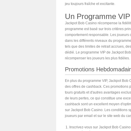
jeu toujours fraîche et excitante.
Un Programme VIP 
Jackpot Bob Casino récompense la fidélit
programme est basé sur trois critères princ
comportement responsable. Les joueurs 
dans les différents niveaux du programme
tels que des limites de retrait accrues, 
dédié. Le programme VIP de Jackpot Bob C
récompenser les joueurs les plus fidèles.
Promotions Hebdomadair
En plus du programme VIP, Jackpot Bob 
des offres de cashback. Ces promotions p
tours gratuits et d'autres avantages excl
de leurs pertes, ce qui constitue une excel
cashback sont un excellent moyen d'opti
sur Jackpot Bob Casino. Les conditions 
joueurs par email et sur le site web du ca
Inscrivez-vous sur Jackpot Bob Casino 