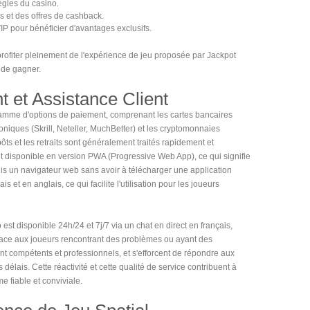
ègles du casino.
 et des offres de cashback.
 pour bénéficier d'avantages exclusifs.
rofiter pleinement de l'expérience de jeu proposée par Jackpot
 de gagner.
 et Assistance Client
mme d'options de paiement, comprenant les cartes bancaires
roniques (Skrill, Neteller, MuchBetter) et les cryptomonnaies
pôts et les retraits sont généralement traités rapidement et
t disponible en version PWA (Progressive Web App), ce qui signifie
puis un navigateur web sans avoir à télécharger une application
is et en anglais, ce qui facilite l'utilisation pour les joueurs
est disponible 24h/24 et 7j/7 via un chat en direct en français,
ficace aux joueurs rencontrant des problèmes ou ayant des
nt compétents et professionnels, et s'efforcent de répondre aux
élais. Cette réactivité et cette qualité de service contribuent à
e fiable et conviviale.