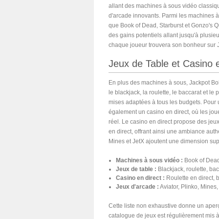
allant des machines à sous vidéo classiqu
d'arcade innovants. Parmi les machines à 
que Book of Dead, Starburst et Gonzo's Qu
des gains potentiels allant jusqu'à plusie
chaque joueur trouvera son bonheur sur 
Jeux de Table et Casino 
En plus des machines à sous, Jackpot Bob
le blackjack, la roulette, le baccarat et l
mises adaptées à tous les budgets. Pour 
également un casino en direct, où les jou
réel. Le casino en direct propose des jeux 
en direct, offrant ainsi une ambiance auth
Mines et JetX ajoutent une dimension sup
Machines à sous vidéo :
Book of Dead,
Jeux de table :
Blackjack, roulette, bac
Casino en direct :
Roulette en direct, b
Jeux d'arcade :
Aviator, Plinko, Mines,
Cette liste non exhaustive donne un aper
catalogue de jeux est régulièrement mis à