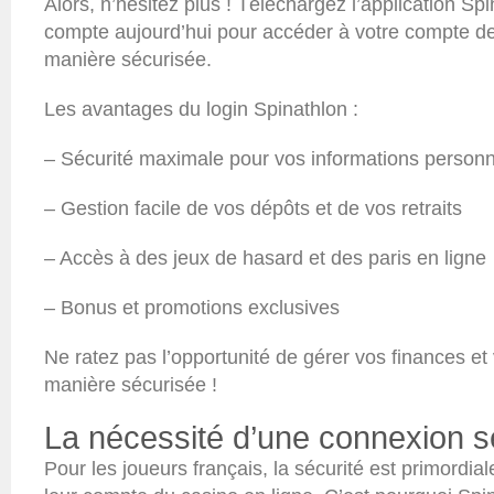
Alors, n’hésitez plus ! Téléchargez l’application Spi
compte aujourd’hui pour accéder à votre compte de
manière sécurisée.
Les avantages du login Spinathlon :
– Sécurité maximale pour vos informations personn
– Gestion facile de vos dépôts et de vos retraits
– Accès à des jeux de hasard et des paris en ligne
– Bonus et promotions exclusives
Ne ratez pas l’opportunité de gérer vos finances et
manière sécurisée !
La nécessité d’une connexion s
Pour les joueurs français, la sécurité est primordial