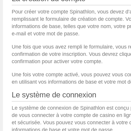
Pour créer votre compte Spinathlon, vous devez d’
remplissant le formulaire de création de compte. V
informations de base, telles que votre nom, votre 
e-mail et votre mot de passe.
Une fois que vous avez rempli le formulaire, vous 
confirmation de votre inscription. Vous devrez clique
confirmation pour activer votre compte.
Une fois votre compte activé, vous pouvez vous co
en utilisant vos informations de base et votre mot 
Le système de connexion
Le système de connexion de Spinathlon est conçu 
de vous connecter à votre compte de casino en lig
et sécurisée. Vous pouvez vous connecter à votre c
informations de base et votre mot de passe.