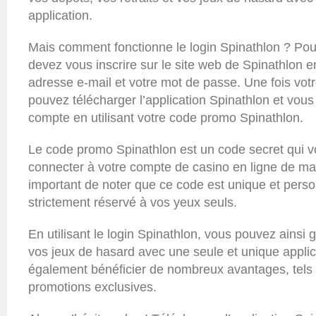
application.
Mais comment fonctionne le login Spinathlon ? Po
devez vous inscrire sur le site web de Spinathlon en
adresse e-mail et votre mot de passe. Une fois vot
pouvez télécharger l’application Spinathlon et vous
compte en utilisant votre code promo Spinathlon.
Le code promo Spinathlon est un code secret qui 
connecter à votre compte de casino en ligne de man
important de noter que ce code est unique et personn
strictement réservé à vos yeux seuls.
En utilisant le login Spinathlon, vous pouvez ainsi 
vos jeux de hasard avec une seule et unique appli
également bénéficier de nombreux avantages, tels
promotions exclusives.