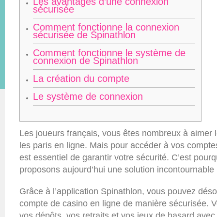
Les avantages d’une connexion
sécurisée
Comment fonctionne la connexion
sécurisée de Spinathlon
Comment fonctionne le système de
connexion de Spinathlon
La création du compte
Le système de connexion
Les joueurs français, vous êtes nombreux à aimer l
les paris en ligne. Mais pour accéder à vos comptes
est essentiel de garantir votre sécurité. C’est pour
proposons aujourd’hui une solution incontournable :
Grâce à l’application Spinathlon, vous pouvez dés
compte de casino en ligne de manière sécurisée. V
vos dépôts, vos retraits et vos jeux de hasard avec