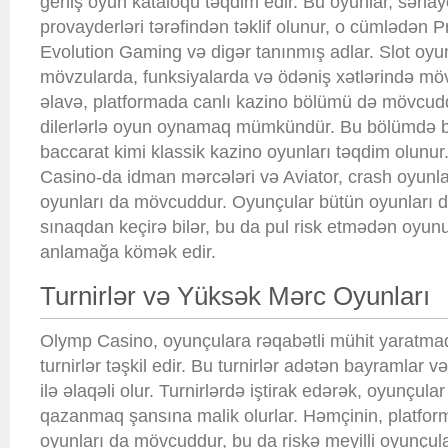
geniş oyun kataloqu təqdim edir. Bu oyunlar, sənay
provayderləri tərəfindən təklif olunur, o cümlədən 
Evolution Gaming və digər tanınmış adlar. Slot oyun
mövzularda, funksiyalarda və ödəniş xətlərində m
əlavə, platformada canlı kazino bölümü də mövcudd
dilerlərlə oyun oynamaq mümkündür. Bu bölümdə bl
baccarat kimi klassik kazino oyunları təqdim olunu
Casino-da idman mərcələri və Aviator, crash oyunlar
oyunları da mövcuddur. Oyunçular bütün oyunları 
sınaqdan keçirə bilər, bu da pul risk etmədən oyun
anlamağa kömək edir.
Turnirlər və Yüksək Mərc Oyunları
Olymp Casino, oyunçulara rəqabətli mühit yarat
turnirlər təşkil edir. Bu turnirlər adətən bayramlar v
ilə əlaqəli olur. Turnirlərdə iştirak edərək, oyunçul
qazanmaq şansına malik olurlar. Həmçinin, platfo
oyunları da mövcuddur, bu da riskə meyilli oyunçul