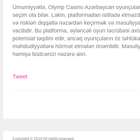
Ümumiyyətlə, Olymp Casino Azərbaycan oyunçuları
seçim ola bilər. Lakin, platformadan istifadə etməzd
və riskləri diqqətlə nəzərdən keçirmək və məsuliy
vacibdir. Bu platforma, əyləncəli oyun təcrübəsi ax
potensial təqdim edir, ancaq oyunçuların öz təhlükə
məhdudiyyətlərə hörmət etmələri önəmlidir. Məsuliy
həmişə büdcənizi nəzərə alın.
Tweet
Copyright © 2010 All rights reserved