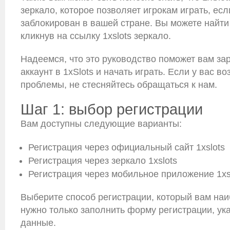
зеркало, которое позволяет игрокам играть, ес
заблокирован в вашей стране. Вы можете найти 
кликнув на ссылку 1xslots зеркало.
Надеемся, что это руководство поможет вам за
аккаунт в 1xSlots и начать играть. Если у вас в
проблемы, не стесняйтесь обращаться к нам.
Шаг 1: выбор регистрации
Вам доступны следующие варианты:
Регистрация через официальный сайт 1xslots
Регистрация через зеркало 1xslots
Регистрация через мобильное приложение 1xs
Выберите способ регистрации, который вам наи
нужно только заполнить форму регистрации, ук
данные.