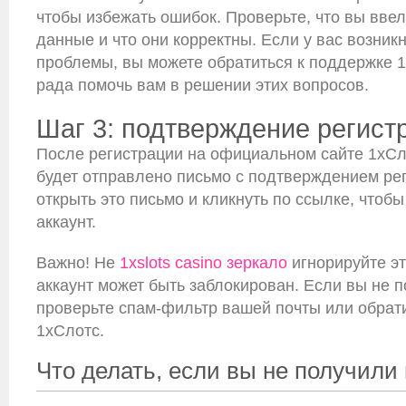
чтобы избежать ошибок. Проверьте, что вы вве
данные и что они корректны. Если у вас возник
проблемы, вы можете обратиться к поддержке 1x
рада помочь вам в решении этих вопросов.
Шаг 3: подтверждение регист
После регистрации на официальном сайте 1хСло
будет отправлено письмо с подтверждением ре
открыть это письмо и кликнуть по ссылке, чтоб
аккаунт.
Важно! Не
1xslots casino зеркало
игнорируйте эт
аккаунт может быть заблокирован. Если вы не 
проверьте спам-фильтр вашей почты или обрат
1хСлотс.
Что делать, если вы не получили