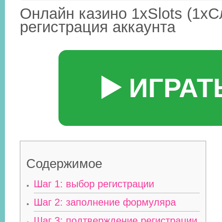
Онлайн казино 1xSlots (1хС
регистрация аккаунта
▶️ ИГРАТ
Содержимое
Шаг 1: выбор регистрации
Шаг 2: заполнение формуляра
Шаг 3: подтверждение регистрации