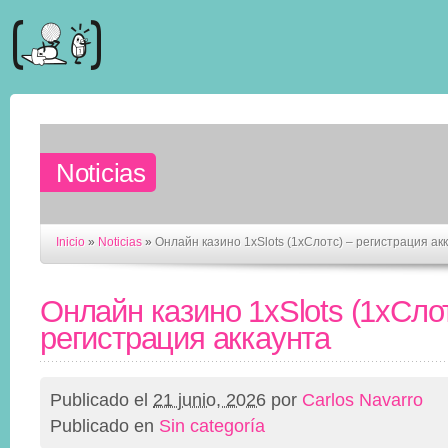
Noticias
Inicio
»
Noticias
»
Онлайн казино 1xSlots (1хСлотс) – регистрация ак
Онлайн казино 1xSlots (1хСлот
регистрация аккаунта
Publicado el
21 junio, 2026
por
Carlos Navarro
Publicado en
Sin categoría