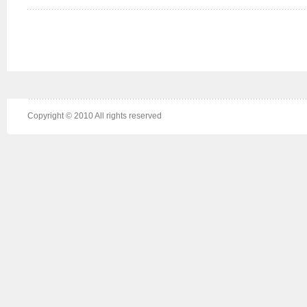
Copyright © 2010 All rights reserved