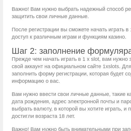
Важно! Вам нужно выбрать надежный способ ре
защитить свои личные данные.
После регистрации вы сможете начать играть в 1
доступ к различным играм и функциям казино.
Шаг 2: заполнение формуляр
Прежде чем начать играть в 1 x slot, вам нужно
свой аккаунт на официальном сайте 1xslots. Дл
заполнить форму регистрации, которая будет с
информацию о вас.
Вам нужно ввести свои личные данные, такие к
дата рождения, адрес электронной почты и пар
выбрать валюту, в которой вы хотите играть, и 
достигли возраста 18 лет.
Важно! Вам нужно быть внимательными при за