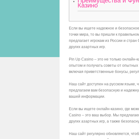
Преимущества и Фун
Казино
Если вы ищете надежное и безопасное 
точки мира, то вы пришли к правильно
предлагает игрокам из России и стран 
других азартных игр.
Pin Up Casino – это не только онлайн-к
опытом и получать советы от опытных 
включая приветственные бонусы, регу
Наш сайт доступен на русском языке, ч
предлагаем вам безопасную и надежну
вашей информации.
Если вы ищете онлайн-казино, где можн
Casino – это ваш выбор. Мы предлагае
других азартных игр, а также безопасн
Наш сайт регулярно обновляется, что