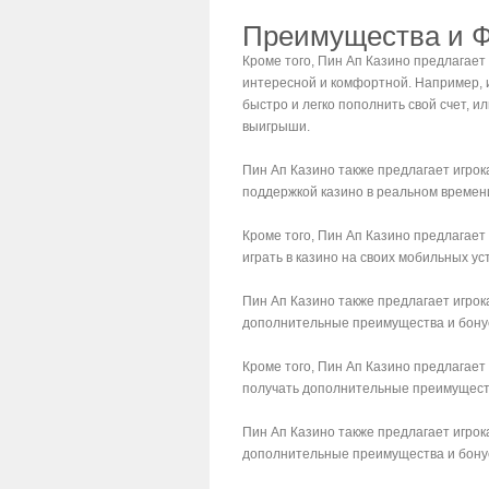
Преимущества и Ф
Кроме того, Пин Ап Казино предлагает
интересной и комфортной. Например, и
быстро и легко пополнить свой счет, и
выигрыши.
Пин Ап Казино также предлагает игрок
поддержкой казино в реальном времени
Кроме того, Пин Ап Казино предлагает
играть в казино на своих мобильных ус
Пин Ап Казино также предлагает игро
дополнительные преимущества и бонус
Кроме того, Пин Ап Казино предлагает
получать дополнительные преимуществ
Пин Ап Казино также предлагает игрок
дополнительные преимущества и бонусы