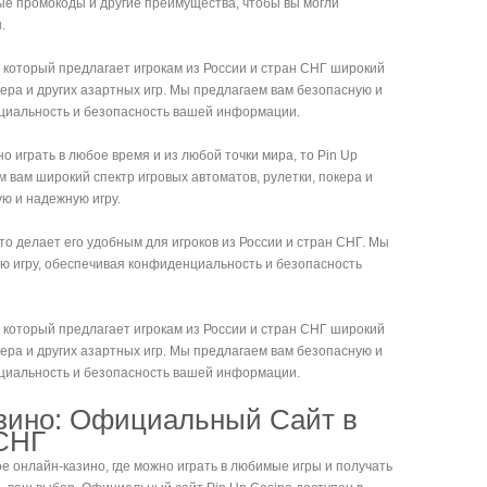
ые промокоды и другие преимущества, чтобы вы могли
.
, который предлагает игрокам из России и стран СНГ широкий
кера и других азартных игр. Мы предлагаем вам безопасную и
циальность и безопасность вашей информации.
о играть в любое время и из любой точки мира, то Pin Up
м вам широкий спектр игровых автоматов, рулетки, покера и
ую и надежную игру.
то делает его удобным для игроков из России и стран СНГ. Мы
ю игру, обеспечивая конфиденциальность и безопасность
, который предлагает игрокам из России и стран СНГ широкий
кера и других азартных игр. Мы предлагаем вам безопасную и
циальность и безопасность вашей информации.
зино: Официальный Сайт в
 СНГ
 онлайн-казино, где можно играть в любимые игры и получать