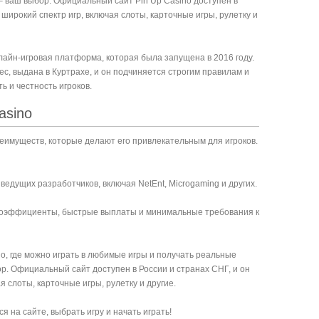
– ваш выбор. Официальный сайт Pin Up Casino доступен в
 широкий спектр игр, включая слоты, карточные игры, рулетку и
лайн-игровая платформа, которая была запущена в 2016 году.
с, выдана в Куртрахе, и он подчиняется строгим правилам и
ь и честность игроков.
asino
реимуществ, которые делают его привлекательным для игроков.
 ведущих разработчиков, включая NetEnt, Microgaming и других.
 коэффициенты, быстрые выплаты и минимальные требования к
, где можно играть в любимые игры и получать реальные
ор. Официальный сайт доступен в России и странах СНГ, и он
я слоты, карточные игры, рулетку и другие.
я на сайте, выбрать игру и начать играть!