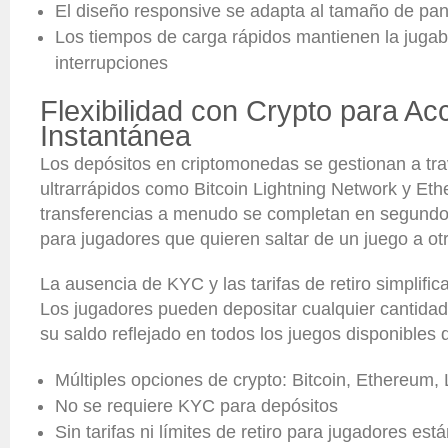
El diseño responsive se adapta al tamaño de pan
Los tiempos de carga rápidos mantienen la jugabi
interrupciones
Flexibilidad con Crypto para Ac
Instantánea
Los depósitos en criptomonedas se gestionan a tr
ultrarrápidos como Bitcoin Lightning Network y Et
transferencias a menudo se completan en segundos,
para jugadores que quieren saltar de un juego a otr
La ausencia de KYC y las tarifas de retiro simplifi
Los jugadores pueden depositar cualquier cantid
su saldo reflejado en todos los juegos disponibles 
Múltiples opciones de crypto: Bitcoin, Ethereum, 
No se requiere KYC para depósitos
Sin tarifas ni límites de retiro para jugadores es