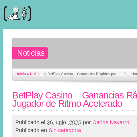
Noticias
Inicio
»
Noticias
»
BetPlay Casino – Ganancias Rápidas para el Jugador
BetPlay Casino – Ganancias Ráp
Jugador de Ritmo Acelerado
Publicado el
26 junio, 2026
por
Carlos Navarro
Publicado en
Sin categoría