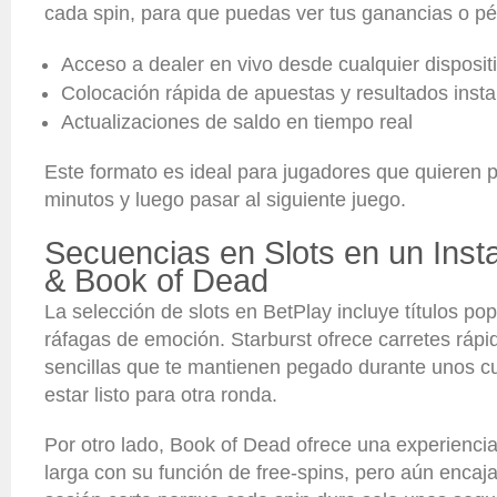
cada spin, para que puedas ver tus ganancias o pé
Acceso a dealer en vivo desde cualquier disposit
Colocación rápida de apuestas y resultados inst
Actualizaciones de saldo en tiempo real
Este formato es ideal para jugadores que quieren 
minutos y luego pasar al siguiente juego.
Secuencias en Slots en un Insta
& Book of Dead
La selección de slots en BetPlay incluye títulos po
ráfagas de emoción. Starburst ofrece carretes ráp
sencillas que te mantienen pegado durante unos c
estar listo para otra ronda.
Por otro lado, Book of Dead ofrece una experienci
larga con su función de free‑spins, pero aún enca