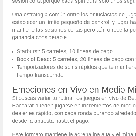
sesión corta porque cada spin dura solo unos seg
Una estrategia común entre los entusiastas de juga
establecer un límite pequeño de bankroll y jugar h
mantiene las sesiones cortas pero aún ofrece la po
ganancia considerable.
Starburst: 5 carretes, 10 líneas de pago
Book of Dead: 5 carretes, 20 líneas de pago con 
Temporizadores de spins rápidos que te mantien
tiempo transcurrido
Emociones en Vivo en Medio M
Si buscas variar tu rutina, los juegos en vivo de B
Baccarat pueden jugarse en incrementos de medio m
dealer es rápido, con cada ronda durando alreded
desde la apuesta hasta el pago.
Este formato mantiene la adrenalina alta y elimina