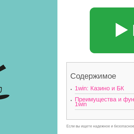
▶️
Содержимое
1win: Казино и БК
Преимущества и фун
1win
Если вы ищете надежное и безопасное м