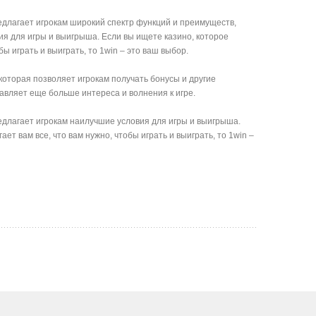
редлагает игрокам широкий спектр функций и преимуществ,
я для игры и выигрыша. Если вы ищете казино, которое
бы играть и выиграть, то 1win – это ваш выбор.
 которая позволяет игрокам получать бонусы и другие
бавляет еще больше интереса и волнения к игре.
редлагает игрокам наилучшие условия для игры и выигрыша.
ет вам все, что вам нужно, чтобы играть и выиграть, то 1win –