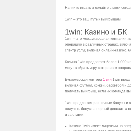
Начните играть и делайте ставки сегод
1win – это ваш путь к выигрышам!
1win: Казино и БК
1win – это международная компания, к
операцию в различных странах, включа
спектр услуг, включая онлайн-казино, б
Казино 1win предлагает более 1 000 иг
могут выбрать игру, которая им понрав
Букмекерская контора
1 вин
1win предл
включая футбол, хоккей, баскетбол и др
получать выигрыш, если их команда вы
1win предлагает различные бонусы и а
получить бонус на первый депозит, а п
и за ставки.
Казино 1win имеет лицензии на опе