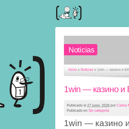
Noticias
Inicio
»
Noticias
»
1win — казино и БК
1win — казино и 
Publicado el
27 junio, 2026
por
Carlos 
Publicado en
Sin categoría
1win — казино 