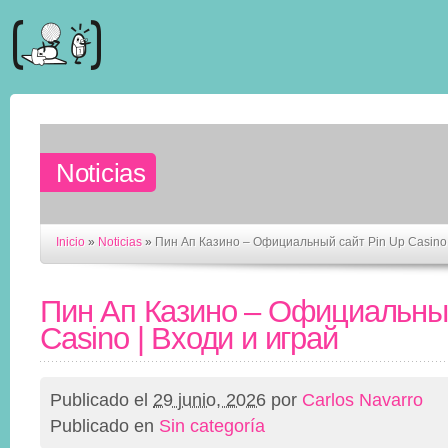
Noticias
Inicio
»
Noticias
»
Пин Ап Казино – Официальный сайт Pin Up Casino 
Пин Ап Казино – Официальный
Casino | Входи и играй
Publicado el
29 junio, 2026
por
Carlos Navarro
Publicado en
Sin categoría