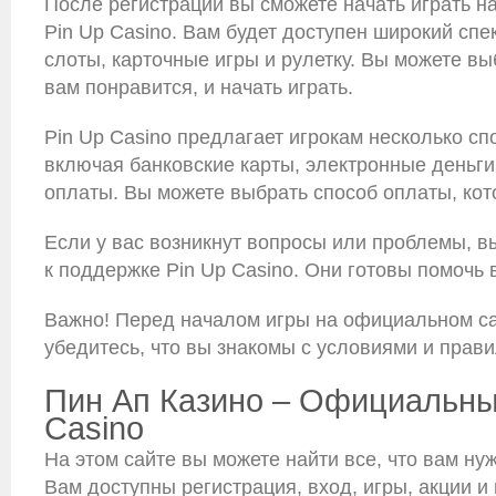
После регистрации вы сможете начать играть н
Pin Up Casino. Вам будет доступен широкий спе
слоты, карточные игры и рулетку. Вы можете выб
вам понравится, и начать играть.
Pin Up Casino предлагает игрокам несколько сп
включая банковские карты, электронные деньги
оплаты. Вы можете выбрать способ оплаты, кот
Если у вас возникнут вопросы или проблемы, в
к поддержке Pin Up Casino. Они готовы помочь 
Важно! Перед началом игры на официальном са
убедитесь, что вы знакомы с условиями и прав
Пин Ап Казино – Официальный
Casino
На этом сайте вы можете найти все, что вам ну
Вам доступны регистрация, вход, игры, акции и