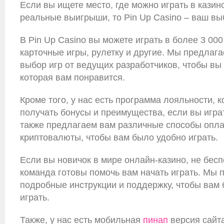
Если вы ищете место, где можно играть в казин
реальные выигрыши, то Pin Up Casino – ваш вы
В Pin Up Casino вы можете играть в более 3 000
карточные игры, рулетку и другие. Мы предлаг
выбор игр от ведущих разработчиков, чтобы вы 
которая вам понравится.
Кроме того, у нас есть программа лояльности, 
получать бонусы и преимущества, если вы игра
также предлагаем вам различные способы опла
криптовалюты, чтобы вам было удобно играть.
Если вы новичок в мире онлайн-казино, не бесп
команда готовы помочь вам начать играть. Мы 
подробные инструкции и поддержку, чтобы вам 
играть.
Также, у нас есть мобильная
пинап
версия сайта