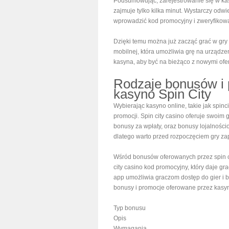
Podsumowując, zarejestrowanie się w kasy
zajmuje tylko kilka minut. Wystarczy odwi
wprowadzić kod promocyjny i zweryfikowa
Dzięki temu można już zacząć grać w gry k
mobilnej, która umożliwia grę na urządz
kasyna, aby być na bieżąco z nowymi ofer
Rodzaje bonusów i 
kasyno Spin City
Wybierając kasyno online, takie jak spin
promocji. Spin city casino oferuje swoim
bonusy za wpłaty, oraz bonusy lojalnośc
dlatego warto przed rozpoczęciem gry za
Wśród bonusów oferowanych przez spin ci
city casino kod promocyjny, który daje gr
app umożliwia graczom dostęp do gier i
bonusy i promocje oferowane przez kasyn
Typ bonusu
Opis
Wymagania