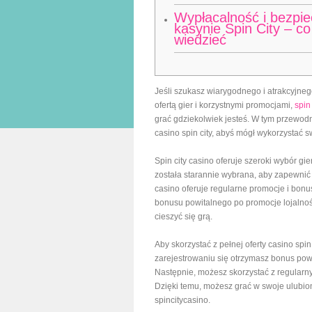
Wypłacalność i bezpi
kasynie Spin City – c
wiedzieć
Jeśli szukasz wiarygodnego i atrakcyjnego
ofertą gier i korzystnymi promocjami,
spin
grać gdziekolwiek jesteś. W tym przewodn
casino spin city, abyś mógł wykorzystać 
Spin city casino oferuje szeroki wybór gie
została starannie wybrana, aby zapewnić
casino oferuje regularne promocje i bon
bonusu powitalnego po promocje lojalnoś
cieszyć się grą.
Aby skorzystać z pełnej oferty casino spin
zarejestrowaniu się otrzymasz bonus powi
Następnie, możesz skorzystać z regularny
Dzięki temu, możesz grać w swoje ulubion
spincitycasino.