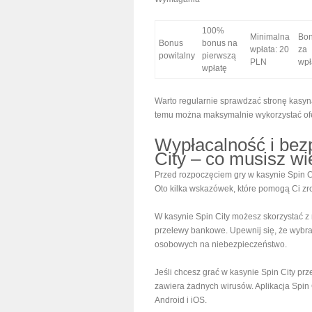
100%
Minimalna
Bo
Bonus
bonus na
wpłata: 20
za
powitalny
pierwszą
PLN
wpł
wpłatę
Warto regularnie sprawdzać stronę kasyn
temu można maksymalnie wykorzystać ofe
Wypłacalność i bez
City – co musisz wi
Przed rozpoczęciem gry w kasynie Spin Ci
Oto kilka wskazówek, które pomogą Ci zr
W kasynie Spin City możesz skorzystać z r
przelewy bankowe. Upewnij się, że wybra
osobowych na niebezpieczeństwo.
Jeśli chcesz grać w kasynie Spin City prze
zawiera żadnych wirusów. Aplikacja Spin
Android i iOS.