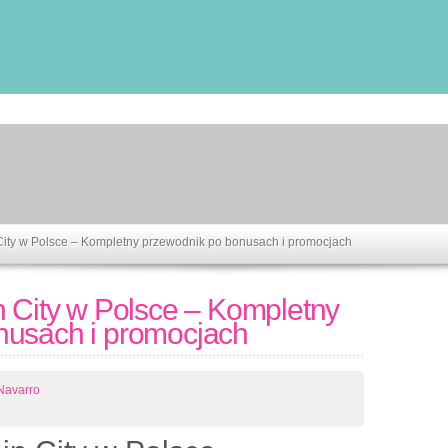
City w Polsce – Kompletny przewodnik po bonusach i promocjach
n City w Polsce – Kompletny
nusach i promocjach
Navarro