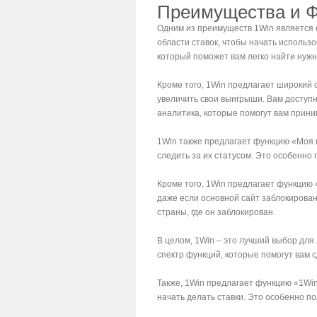
Преимущества и Ф
Одним из преимуществ 1Win является е
области ставок, чтобы начать использ
который поможет вам легко найти нужн
Кроме того, 1Win предлагает широкий 
увеличить свои выигрыши. Вам доступн
аналитика, которые помогут вам при
1Win также предлагает функцию «Моя к
следить за их статусом. Это особенно 
Кроме того, 1Win предлагает функцию «
даже если основной сайт заблокирован
страны, где он заблокирован.
В целом, 1Win – это лучший выбор для
спектр функций, которые помогут вам 
Также, 1Win предлагает функцию «1Win 
начать делать ставки. Это особенно по