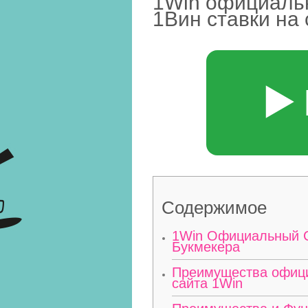
1Win официаль
1Вин ставки на 
▶️
Содержимое
1Win Официальный 
Букмекера
Преимущества офиц
сайта 1Win