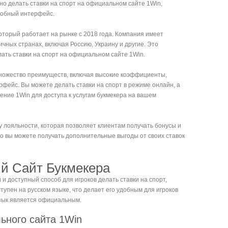
но делать ставки на спорт на официальном сайте 1Win,
добный интерфейс.
оторый работает на рынке с 2018 года. Компания имеет
чных странах, включая Россию, Украину и другие. Это
лать ставки на спорт на официальном сайте 1Win.
ножество преимуществ, включая высокие коэффициенты,
рфейс. Вы можете делать ставки на спорт в режиме онлайн, а
ние 1Win для доступа к услугам букмекера на вашем
у лояльности, которая позволяет клиентам получать бонусы и
то вы можете получать дополнительные выгоды от своих ставок
й Сайт Букмекера
и доступный способ для игроков делать ставки на спорт,
ступен на русском языке, что делает его удобным для игроков
 язык является официальным.
ного сайта 1Win