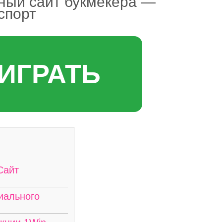
ный сайт букмекера —
спорт
 ИГРАТЬ
Сайт
иального