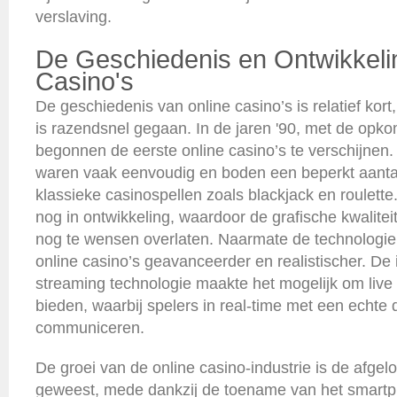
verslaving.
De Geschiedenis en Ontwikkeli
Casino's
De geschiedenis van online casino’s is relatief kor
is razendsnel gegaan. In de jaren '90, met de opkom
begonnen de eerste online casino’s te verschijnen
waren vaak eenvoudig en boden een beperkt aantal
klassieke casinospellen zoals blackjack en roulett
nog in ontwikkeling, waardoor de grafische kwalitei
nog te wensen overlaten. Naarmate de technologie
online casino’s geavanceerder en realistischer. De 
streaming technologie maakte het mogelijk om live
bieden, waarbij spelers in real-time met een echte
communiceren.
De groei van de online casino-industrie is de afge
geweest, mede dankzij de toename van het smartp