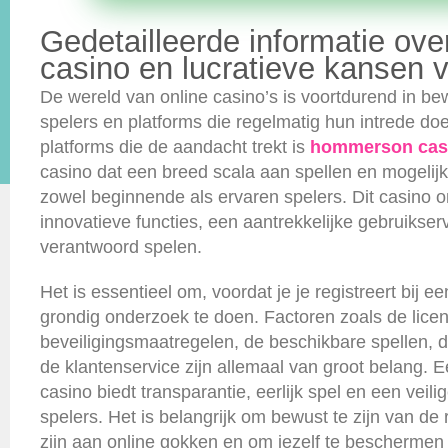
Gedetailleerde informatie o
casino en lucratieve kansen v
De wereld van online casino’s is voortdurend in b
spelers en platforms die regelmatig hun intrede d
platforms die de aandacht trekt is
hommerson cas
casino dat een breed scala aan spellen en mogelij
zowel beginnende als ervaren spelers. Dit casino o
innovatieve functies, een aantrekkelijke gebruikser
verantwoord spelen.
Het is essentieel om, voordat je je registreert bij e
grondig onderzoek te doen. Factoren zoals de licen
beveiligingsmaatregelen, de beschikbare spellen,
de klantenservice zijn allemaal van groot belang. 
casino biedt transparantie, eerlijk spel en een veil
spelers. Het is belangrijk om bewust te zijn van de 
zijn aan online gokken en om jezelf te beschermen