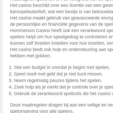
Het casino beschikt over een licentie van een ge
kansspelautoriteit, wat een bewijs is van betrouwbaa
Het casino maakt gebruik van geavanceerde encry
de persoonlijke en financiële gegevens van de spe
Hommerson Casino heeft ook een verantwoord sp
spelers helpt om hun speelgedrag te controleren e
kunnen zelf limieten instellen voor hun inzetten, ve
Het casino biedt ook hulp en ondersteuning aan sp
hebben met gokken.
Stel een budget in voordat je begint met spelen.
Speel nooit met geld dat je niet kunt missen.
Neem regelmatig pauzes tijdens het spelen.
Zoek hulp als je merkt dat je controle over je spee
Gebruik de verantwoord speltools die het casino 
Deze maatregelen dragen bij aan een veilige en v
spelomgeving voor alle spelers.