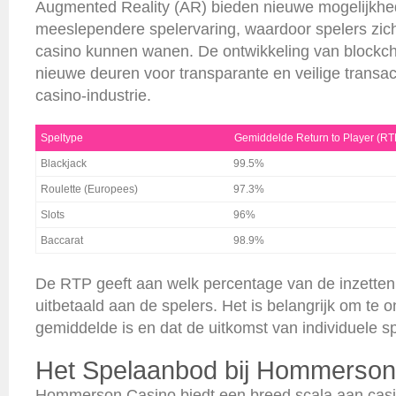
Augmented Reality (AR) bieden nieuwe mogelijkhe
meeslependere spelervaring, waardoor spelers zich
casino kunnen wanen. De ontwikkeling van blockch
nieuwe deuren voor transparante en veilige transact
casino-industrie.
Speltype
Gemiddelde Return to Player (RT
Blackjack
99.5%
Roulette (Europees)
97.3%
Slots
96%
Baccarat
98.9%
De RTP geeft aan welk percentage van de inzetten
uitbetaald aan de spelers. Het is belangrijk om te 
gemiddelde is en dat de uitkomst van individuele spe
Het Spelaanbod bij Hommerson
Hommerson Casino biedt een breed scala aan casi