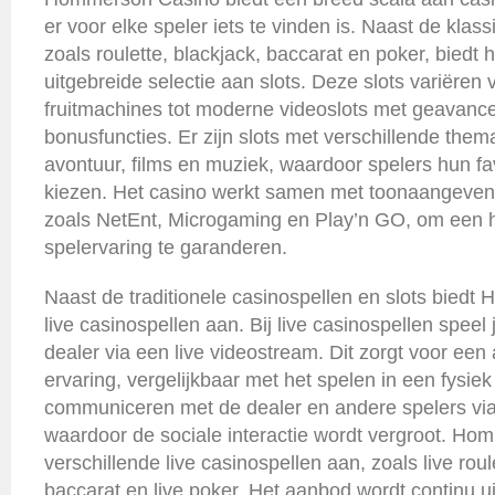
er voor elke speler iets te vinden is. Naast de klas
zoals roulette, blackjack, baccarat en poker, biedt 
uitgebreide selectie aan slots. Deze slots variëren v
fruitmachines tot moderne videoslots met geavanc
bonusfuncties. Er zijn slots met verschillende them
avontuur, films en muziek, waardoor spelers hun f
kiezen. Het casino werkt samen met toonaangeven
zoals NetEnt, Microgaming en Play’n GO, om een
spelervaring te garanderen.
Naast de traditionele casinospellen en slots bied
live casinospellen aan. Bij live casinospellen speel
dealer via een live videostream. Dit zorgt voor een
ervaring, vergelijkbaar met het spelen in een fysiek
communiceren met de dealer en andere spelers via
waardoor de sociale interactie wordt vergroot. Ho
verschillende live casinospellen aan, zoals live roule
baccarat en live poker. Het aanbod wordt continu u