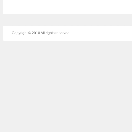
Copyright © 2010 All rights reserved