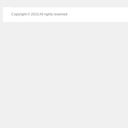
Copyright © 2010 All rights reserved