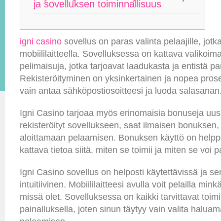
ja sovelluksen toiminnallisuus
igni casino
sovellus on paras valinta pelaajille, jotk
mobiililaitteella. Sovelluksessa on kattava valikoima p
pelimaisuja, jotka tarjoavat laadukasta ja entistä 
Rekisteröityminen on yksinkertainen ja nopea prose
vain antaa sähköpostiosoitteesi ja luoda salasanan
Igni Casino tarjoaa myös erinomaisia bonuseja uusi
rekisteröityt sovellukseen, saat ilmaisen bonuksen,
aloittamaan pelaamisen. Bonuksen käyttö on helpp
kattava tietoa siitä, miten se toimii ja miten se voi
Igni Casino sovellus on helposti käytettävissä ja se
intuitiivinen. Mobiililaitteesi avulla voit pelailla min
missä olet. Sovelluksessa on kaikki tarvittavat toi
painalluksella, joten sinun täytyy vain valita haluama