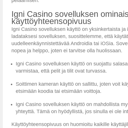
pelaamisen.
Igni Casino sovelluksen ominais
käyttöyhteensopivuus
Igni Casino sovelluksen käyttö on yksinkertaista ja i
ladataksesi sovelluksen, suosittelemme, että käytät
uudelleenkäynnistettävää Androidia tai iOSia. Sov
nopea ja helppo, joten ei tarvitse olla huolissaan.
Igni Casino sovelluksen käyttö on suojattu salas
varmistaa, että pelit ja tilit ovat turvassa.
Soittimen kameran käyttö on sallittu, joten voit 
etsimään koodia tai etsimään voittoja.
Igni Casino sovelluksen käyttö on mahdollista my
yhteyttä. Tämä on hyödyllistä, jos sinulla ei ole in
Käyttöyhteensopivuus on huomioitu kaikille käyttäji