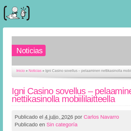
Noticias
Inicio
»
Noticias
»
Igni Casino sovellus – pelaaminen nettikasinolla mobiil
Igni Casino sovellus – pelaamin
nettikasinolla mobiililaitteella
Publicado el
4 julio, 2026
por
Carlos Navarro
Publicado en
Sin categoría