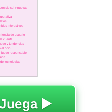
con slotsdj y nuevas
 operativa
datos
idos interactivos
riencia de usuario
 la cuenta
uego y tendencias
n el ocio
el juego responsable
sión
 de tecnologías
 Juega ▶️