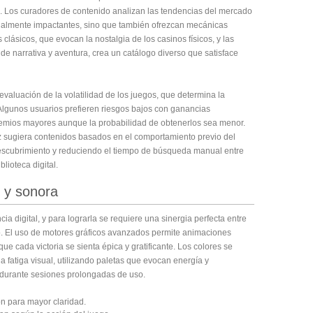
o. Los curadores de contenido analizan las tendencias del mercado
isualmente impactantes, sino que también ofrezcan mecánicas
 clásicos, que evocan la nostalgia de los casinos físicos, y las
e narrativa y aventura, crea un catálogo diverso que satisface
valuación de la volatilidad de los juegos, que determina la
 Algunos usuarios prefieren riesgos bajos con ganancias
remios mayores aunque la probabilidad de obtenerlos sea menor.
z sugiera contenidos basados en el comportamiento previo del
descubrimiento y reduciendo el tiempo de búsqueda manual entre
lioteca digital.
l y sonora
ia digital, y para lograrla se requiere una sinergia perfecta entre
ido. El uso de motores gráficos avanzados permite animaciones
que cada victoria se sienta épica y gratificante. Los colores se
 fatiga visual, utilizando paletas que evocan energía y
 durante sesiones prolongadas de uso.
ón para mayor claridad.