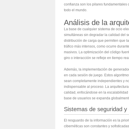
confianza son los pilares fundamentales q
todo el mundo.
Análisis de la arqui
La base de cualquier sistema de ocio ele
simultáneas sin degradar la calidad del s
distribución de carga que permiten que l
tráfico más intensos, como ocurre durant
masivos. La optimización del código fuen
giro o interacción se refleje en tiempo re
Además, la implementación de generadore
en cada sesión de juego. Estos algoritm
sean completamente independientes y no 
indispensable al proceso. La arquitectur
calidad, enfocándose en la escalabilida
base de usuarios se expanda globalment
Sistemas de seguridad y 
El resguardo de la información es la prio
cibernéticas son constantes y sofisticada