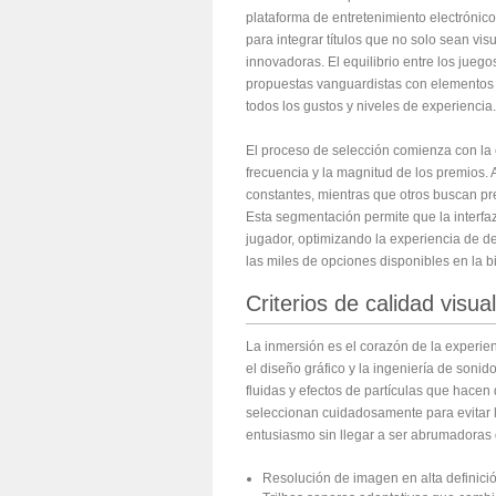
plataforma de entretenimiento electrónic
para integrar títulos que no solo sean v
innovadoras. El equilibrio entre los juegos
propuestas vanguardistas con elementos d
todos los gustos y niveles de experiencia.
El proceso de selección comienza con la e
frecuencia y la magnitud de los premios.
constantes, mientras que otros buscan p
Esta segmentación permite que la interfa
jugador, optimizando la experiencia de 
las miles de opciones disponibles en la bib
Criterios de calidad visua
La inmersión es el corazón de la experienc
el diseño gráfico y la ingeniería de son
fluidas y efectos de partículas que hacen 
seleccionan cuidadosamente para evitar la
entusiasmo sin llegar a ser abrumadoras
Resolución de imagen en alta definici