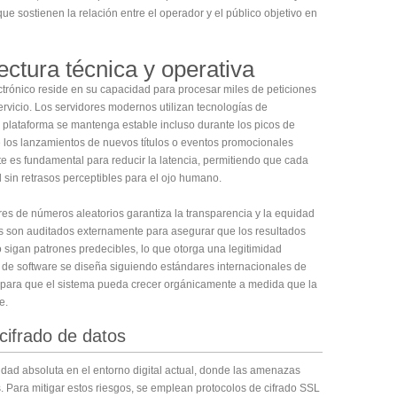
ue sostienen la relación entre el operador y el público objetivo en
tectura técnica y operativa
ctrónico reside en su capacidad para procesar miles de peticiones
ervicio. Los servidores modernos utilizan tecnologías de
a plataforma se mantenga estable incluso durante los picos de
e los lanzamientos de nuevos títulos o eventos promocionales
te es fundamental para reducir la latencia, permitiendo que cada
al sin retrasos perceptibles para el ojo humano.
s de números aleatorios garantiza la transparencia y la equidad
os son auditados externamente para asegurar que los resultados
sigan patrones predecibles, lo que otorga una legitimidad
a de software se diseña siguiendo estándares internacionales de
d para que el sistema pueda crecer orgánicamente a medida que la
e.
cifrado de datos
ridad absoluta en el entorno digital actual, donde las amenazas
s. Para mitigar estos riesgos, se emplean protocolos de cifrado SSL