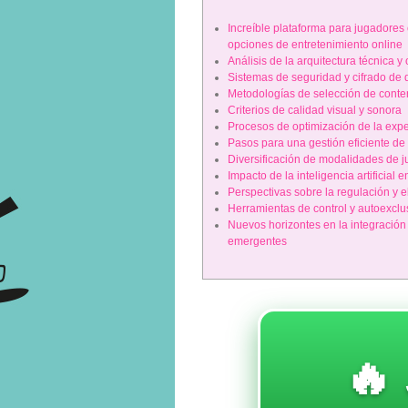
Increíble plataforma para jugadores 
opciones de entretenimiento online
Análisis de la arquitectura técnica y
Sistemas de seguridad y cifrado de 
Metodologías de selección de conten
Criterios de calidad visual y sonora
Procesos de optimización de la expe
Pasos para una gestión eficiente de
Diversificación de modalidades de j
Impacto de la inteligencia artificial e
Perspectivas sobre la regulación y 
Herramientas de control y autoexclu
Nuevos horizontes en la integración
emergentes
🔥