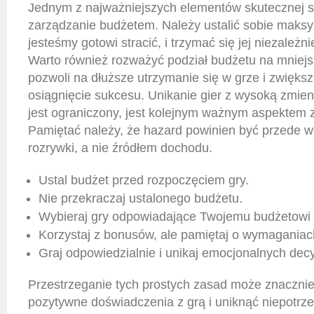
Jednym z najważniejszych elementów skutecznej str
zarządzanie budżetem. Należy ustalić sobie maksy
jesteśmy gotowi stracić, i trzymać się jej niezależni
Warto również rozważyć podział budżetu na mniejsz
pozwoli na dłuższe utrzymanie się w grze i zwięks
osiągnięcie sukcesu. Unikanie gier z wysoką zmienn
jest ograniczony, jest kolejnym ważnym aspektem 
Pamiętać należy, że hazard powinien być przede w
rozrywki, a nie źródłem dochodu.
Ustal budżet przed rozpoczęciem gry.
Nie przekraczaj ustalonego budżetu.
Wybieraj gry odpowiadające Twojemu budżetowi 
Korzystaj z bonusów, ale pamiętaj o wymaganiac
Graj odpowiedzialnie i unikaj emocjonalnych decy
Przestrzeganie tych prostych zasad może znaczni
pozytywne doświadczenia z grą i uniknąć niepotrze