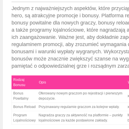
Jednym z najważniejszych aspektów, które przycią
hero, są atrakcyjne promocje i bonusy. Platforma re
bonusy powitalne dla nowych graczy, bonusy reload 
a także programy lojalnościowe, które nagradzają 
ich zaangażowanie. Ważne jest, aby dokładnie zap
regulaminem promocji, aby zrozumieć wymagania 
bonusami i warunki wypłaty wygranych. Wykorzyst
bonusów może znacznie zwiększyć szanse na wygr
pamiętać o odpowiedzialnej grze i rozsądnym zar
Rodzaj
Opis
Bonusu
Bonus
Oferowany nowym graczom po rejestracji i pierwszym
Powitalny
depozycie.
Bonus Reload
Przyznawany regularnie graczom za kolejne wpłaty.
Program
Nagradza graczy za aktywność na platformie – punkty
Lojalnościowy
lojalnościowe za każde postawione zakłady.