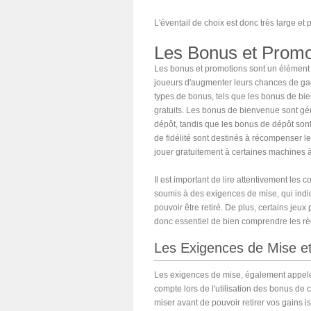
L'éventail de choix est donc très large et 
Les Bonus et Promo
Les bonus et promotions sont un élément es
joueurs d'augmenter leurs chances de gagn
types de bonus, tels que les bonus de bien
gratuits. Les bonus de bienvenue sont gé
dépôt, tandis que les bonus de dépôt son
de fidélité sont destinés à récompenser le
jouer gratuitement à certaines machines 
Il est important de lire attentivement les 
soumis à des exigences de mise, qui indiq
pouvoir être retiré. De plus, certains jeux
donc essentiel de bien comprendre les rè
Les Exigences de Mise et
Les exigences de mise, également appelé
compte lors de l'utilisation des bonus de 
miser avant de pouvoir retirer vos gains