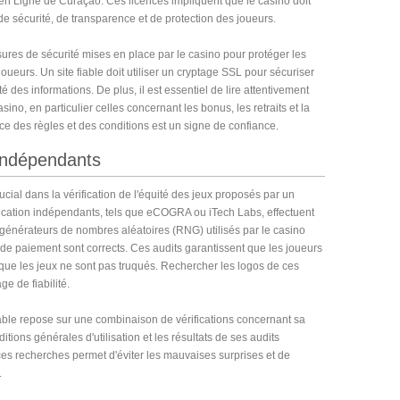
 Ligne de Curaçao. Ces licences impliquent que le casino doit
de sécurité, de transparence et de protection des joueurs.
mesures de sécurité mises en place par le casino pour protéger les
ueurs. Un site fiable doit utiliser un cryptage SSL pour sécuriser
ité des informations. De plus, il est essentiel de lire attentivement
sino, en particulier celles concernant les bonus, les retraits et la
nce des règles et des conditions est un signe de confiance.
Indépendants
cial dans la vérification de l'équité des jeux proposés par un
fication indépendants, tels que eCOGRA ou iTech Labs, effectuent
s générateurs de nombres aléatoires (RNG) utilisés par le casino
x de paiement sont corrects. Ces audits garantissent que les joueurs
que les jeux ne sont pas truqués. Rechercher les logos de ces
e de fiabilité.
fiable repose sur une combinaison de vérifications concernant sa
tions générales d'utilisation et les résultats de ses audits
es recherches permet d'éviter les mauvaises surprises et de
.