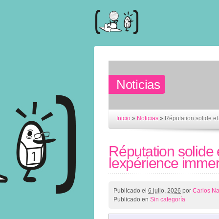
Noticias
Inicio
»
Noticias
»
Réputation solide et
Réputation solide 
lexpérience immer
Publicado el
6 julio, 2026
por
Carlos Na
Publicado en
Sin categoría