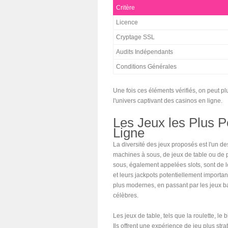
Critère
Licence
Cryptage SSL
Audits Indépendants
Conditions Générales
Une fois ces éléments vérifiés, on peut pl
l'univers captivant des casinos en ligne.
Les Jeux les Plus P
Ligne
La diversité des jeux proposés est l'un d
machines à sous, de jeux de table ou de 
sous, également appelées slots, sont de loi
et leurs jackpots potentiellement importan
plus modernes, en passant par les jeux b
célèbres.
Les jeux de table, tels que la roulette, le
Ils offrent une expérience de jeu plus st