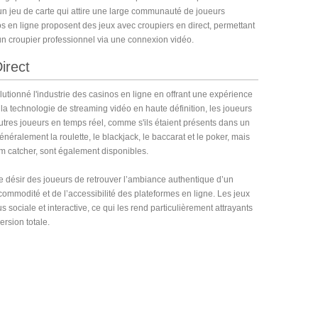
 un jeu de carte qui attire une large communauté de joueurs
 en ligne proposent des jeux avec croupiers en direct, permettant
un croupier professionnel via une connexion vidéo.
irect
lutionné l'industrie des casinos en ligne en offrant une expérience
 la technologie de streaming vidéo en haute définition, les joueurs
autres joueurs en temps réel, comme s'ils étaient présents dans un
éralement la roulette, le blackjack, le baccarat et le poker, mais
eam catcher, sont également disponibles.
 le désir des joueurs de retrouver l’ambiance authentique d’un
 commodité et de l’accessibilité des plateformes en ligne. Les jeux
s sociale et interactive, ce qui les rend particulièrement attrayants
rsion totale.