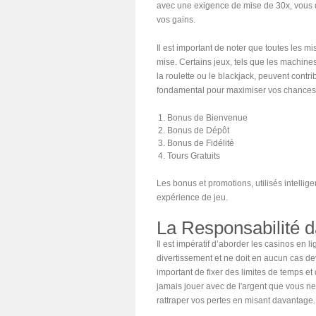
avec une exigence de mise de 30x, vous d
vos gains.
Il est important de noter que toutes les
mise. Certains jeux, tels que les machine
la roulette ou le blackjack, peuvent cont
fondamental pour maximiser vos chances d
Bonus de Bienvenue
Bonus de Dépôt
Bonus de Fidélité
Tours Gratuits
Les bonus et promotions, utilisés intellig
expérience de jeu.
La Responsabilité d
Il est impératif d’aborder les casinos en l
divertissement et ne doit en aucun cas de
important de fixer des limites de temps et
jamais jouer avec de l'argent que vous n
rattraper vos pertes en misant davantage.