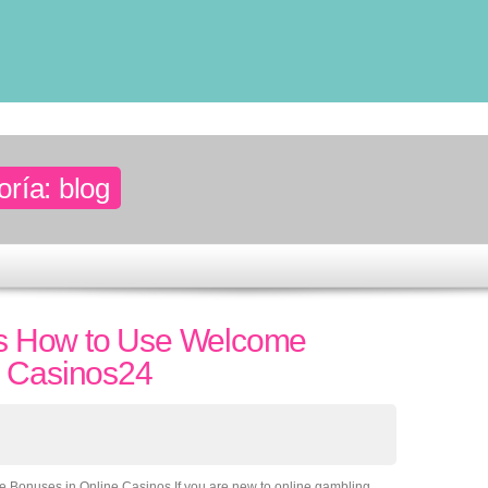
oría:
blog
 How to Use Welcome
e Casinos24
onuses in Online Casinos If you are new to online gambling