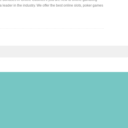
a leader in the industry. We offer the best online slots, poker games